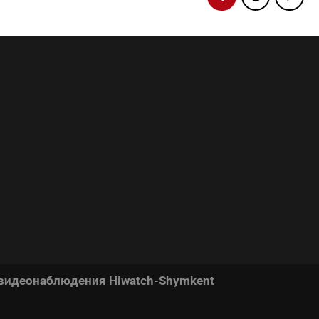
 видеонаблюдения Hiwatch-Shymkent