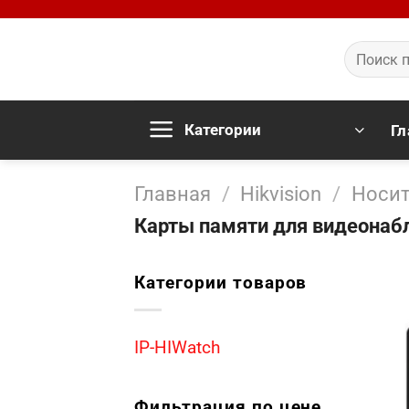
Skip
to
Искать:
content
Категории
Гл
Главная
/
Hikvision
/
Носи
Карты памяти для видеона
Категории товаров
IP-HIWatch
Фильтрация по цене