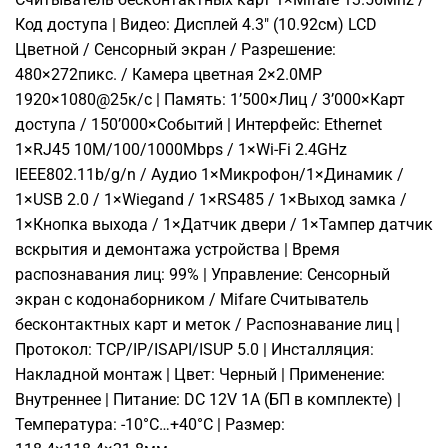
Код доступа | Видео: Дисплей 4.3″ (10.92см) LCD
Цветной / Сенсорный экран / Разрешение:
480×272пикс. / Камера цветная 2×2.0МР
1920×1080@25к/с | Память: 1’500×Лиц / 3’000×Карт
доступа / 150’000×Событий | Интерфейс: Ethernet
1×RJ45 10M/100/1000Mbps / 1×Wi-Fi 2.4GHz
IEEE802.11b/g/n / Аудио 1×Микрофон/1×Динамик /
1×USB 2.0 / 1×Wiegand / 1×RS485 / 1×Выход замка /
1×Кнопка выхода / 1×Датчик двери / 1×Тампер датчик
вскрытия и демонтажа устройства | Время
распознавания лиц: 99% | Управление: Сенсорный
экран с кодонаборником / Mifare Считыватель
бесконтактных карт и меток / Распознавание лиц |
Протокол: TCP/IP/ISAPI/ISUP 5.0 | Инсталляция:
Накладной монтаж | Цвет: Черный | Применение:
Внутреннее | Питание: DC 12V 1A (БП в комплекте) |
Температура: -10°C…+40°C | Размер: