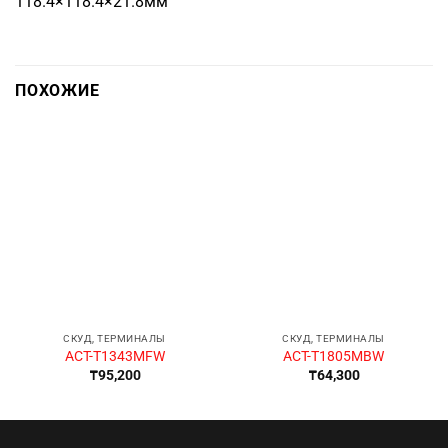
118.4×118.4×21.8мм
ПОХОЖИЕ
СКУД, ТЕРМИНАЛЫ
СКУД, ТЕРМИНАЛЫ
ACT-T1343MFW
ACT-T1805MBW
₸
95,200
₸
64,300