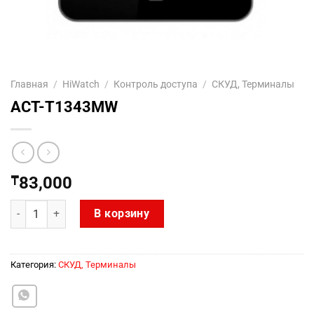
Главная
/
HiWatch
/
Контроль доступа
/
СКУД, Терминалы
ACT-T1343MW
₸
83,000
Количество товара ACT-T1343MW
В корзину
Категория:
СКУД, Терминалы