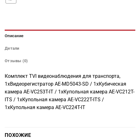
Описание
Детали
Отзывы (0)
Комплект TVI видеонаблюдения для транспорта,
1xВидеорегистратор AE-MD5043-SD / 1xКубическая
камера AE-VC253T-IT / 1xКупольная камера AE-VC212T-
ITS / 1xКупольная камера AE-VC222T-ITS /
1xКупольная камера AE-VC224T-IT
ПОХОЖИЕ