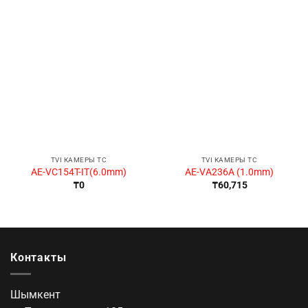
TVI КАМЕРЫ ТС
TVI КАМЕРЫ ТС
AE-VC154T-IT(6.0mm)
AE-VA236A (1.0mm)
₸
0
₸
60,715
Контакты
Шымкент