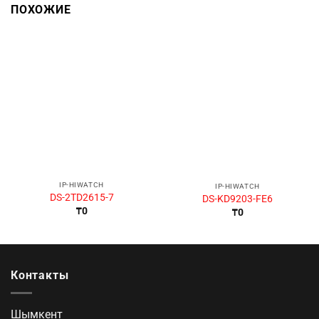
ПОХОЖИЕ
IP-HIWATCH
IP-HIWATCH
DS-2TD2615-7
DS-KD9203-FE6
₸
0
₸
0
Контакты
Шымкент