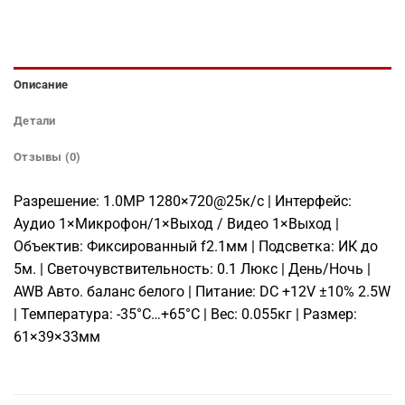
Описание
Детали
Отзывы (0)
Разрешение: 1.0МР 1280×720@25к/с | Интерфейс:
Аудио 1×Микрофон/1×Выход / Видео 1×Выход |
Объектив: Фиксированный f2.1мм | Подсветка: ИК до
5м. | Светочувствительность: 0.1 Люкс | День/Ночь |
AWB Авто. баланс белого | Питание: DC +12V ±10% 2.5W
| Температура: -35°C…+65°C | Вес: 0.055кг | Размер:
61×39×33мм