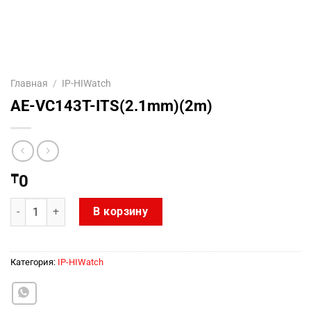
Главная
/
IP-HIWatch
AE-VC143T-ITS(2.1mm)(2m)
₸
0
Количество товара AE-VC143T-ITS(2.1mm)(2m)
В корзину
Категория:
IP-HIWatch