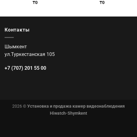
₸
0
₸
0
Контакты
Шымкент
ул.Туркестанская 105
+7 (707) 201 55 00
2026 ©
Установка и продажа камер видеонаблюдения
Hiwatch-Shymkent