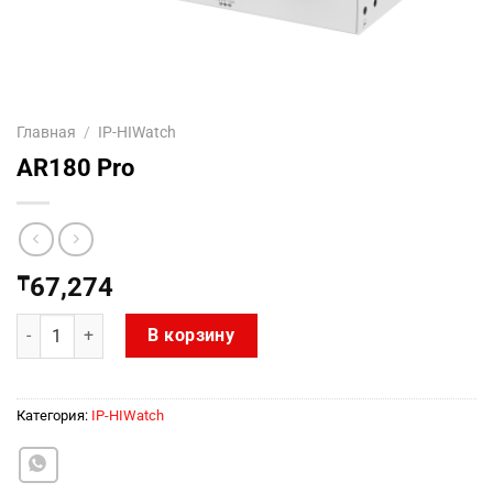
Главная
/
IP-HIWatch
AR180 Pro
₸
67,274
Количество товара AR180 Pro
В корзину
Категория:
IP-HIWatch