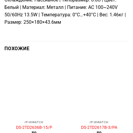
Белый | Материал: Металл | Питание: AC 100~240V
50/60Hz 13.5W | Температура: 0°C…+40°C | Вес: 1.46кг |
Размер: 250×180×43.6мм
ПОХОЖИЕ
IP-HIWATCH
IP-HIWATCH
DS-2TD2636B-15/P
DS-2TD2617B-3/PA
₸
0
₸
0