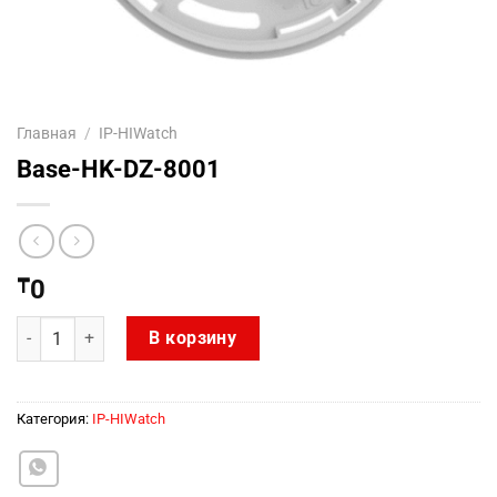
Главная
/
IP-HIWatch
Base-HK-DZ-8001
₸
0
Количество товара Base-HK-DZ-8001
В корзину
Категория:
IP-HIWatch