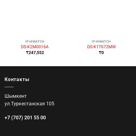
IP-HIWATCH
IP-HIWATCH
DS-K2M0016A
DS-K1T672MW
₸
247,552
₸
0
Контакты
Шымкент
ул.Туркестанская 105
+7 (707) 201 55 00