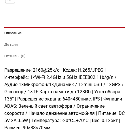
Описание
Детали
Отзывы (0)
Разрешение: 2160@25к/с | Кодек: H.265/JPEG |
Интерфейс: 1×Wi-Fi 2.4GHz и 5GHz IEEE802.11b/g/n /
Аудио 1×Микрофон/1×Динамик / 1×mini USB / 1×GPS /
G-сенсор / 1×TF Карта памяти до 128Gb | Угол обзора
135° | Разрешение экрана: 640×480пикс. IPS | Функции
ADAS: Зеленый свет светофора / Ограничение
скорости / Начало движение автомобиля | Питание: DC
5V 2А 3.5W | Температура: -20°C…+70°C | Вес: 0.125кг |
Размер: 90×88×70мм