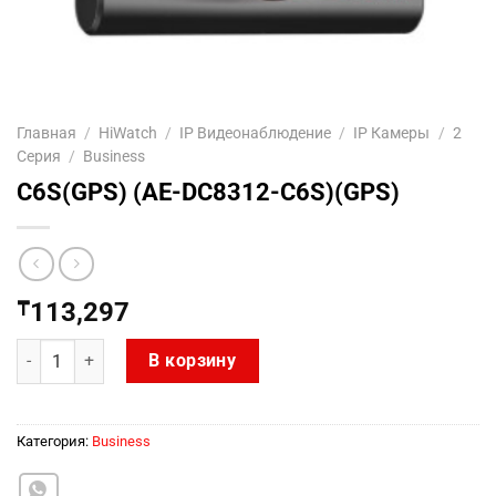
Главная
/
HiWatch
/
IP Видеонаблюдение
/
IP Камеры
/
2
Серия
/
Business
C6S(GPS) (AE-DC8312-C6S)(GPS)
₸
113,297
Количество товара C6S(GPS) (AE-DC8312-C6S)(GPS)
В корзину
Категория:
Business