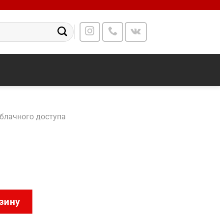
блачного доступа
DT128G
зину