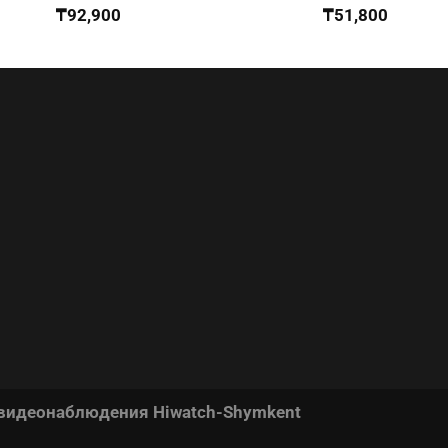
₸
92,900
₸
51,800
 видеонаблюдения Hiwatch-Shymkent