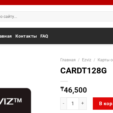
авная
Контакты
FAQ
Главная
/
Ezviz
/
Карты о
CARDT128G
46,500
₸
Количество товара CAR
В кор