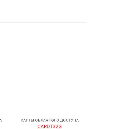
А
КАРТЫ ОБЛАЧНОГО ДОСТУПА
КАРТЫ ОБЛАЧН
CARDT32G
CloudPla