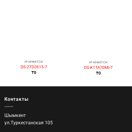
IP-HIWATCH
IP-HIWATCH
DS-2TD2615-7
DS-K1TA70MI-T
₸
0
₸
0
Контакты
Шымкент
ул.Туркестанская 105