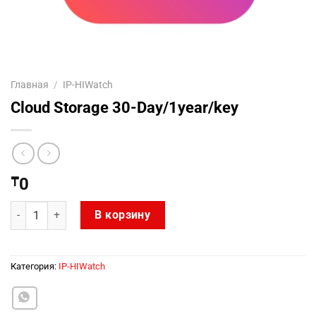
Главная
/
IP-HIWatch
Cloud Storage 30-Day/1year/key
₸
0
Количество товара Cloud Storage 30-Day/1year/key
В корзину
Категория:
IP-HIWatch