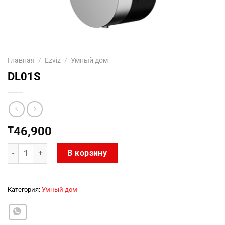
Главная
/
Ezviz
/
Умный дом
DL01S
₸
46,900
Количество товара DL01S
В корзину
Категория:
Умный дом