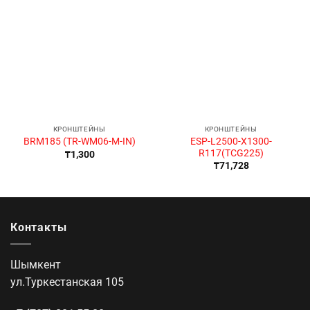
КРОНШТЕЙНЫ
КРОНШТЕЙНЫ
ESP-L2500-X1300-
BRM185 (TR-WM06-M-IN)
R117(TCG225)
₸
1,300
₸
71,728
Контакты
Шымкент
ул.Туркестанская 105