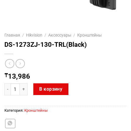
Главная
/
Hikvision
/
Аксесcуары
/
Кронштейны
DS-1273ZJ-130-TRL(Black)
₸
13,986
Количество товара DS-1273ZJ-130-TRL(Black)
В корзину
Категория:
Кронштейны