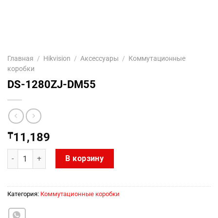
Главная
/
Hikvision
/
Аксесcуары
/
Коммутационные
коробки
DS-1280ZJ-DM55
₸
11,189
Количество товара DS-1280ZJ-DM55
В корзину
Категория:
Коммутационные коробки