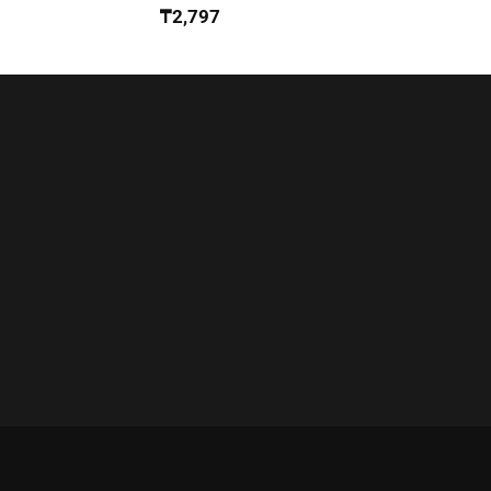
₸
2,797
₸
13,