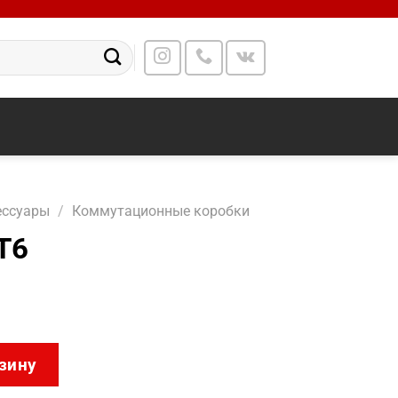
есcуары
/
Коммутационные коробки
T6
280ZJ-PT6
зину