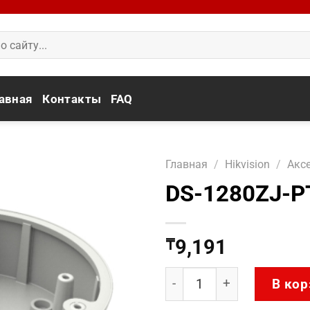
авная
Контакты
FAQ
Главная
/
Hikvision
/
Акс
DS-1280ZJ-P
9,191
₸
Количество товара DS-1
В кор