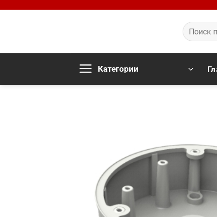
Skip
to
Искать:
content
Категории
Гл