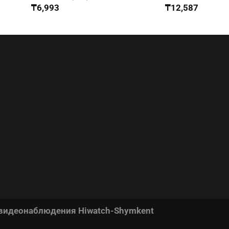
₸
6,993
₸
12,587
 видеонаблюдения Hiwatch-Shymkent