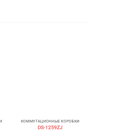
И
КОММУТАЦИОННЫЕ КОРОБКИ
КОММУТАЦИОН
DS-1259ZJ
DS-1280ZJ