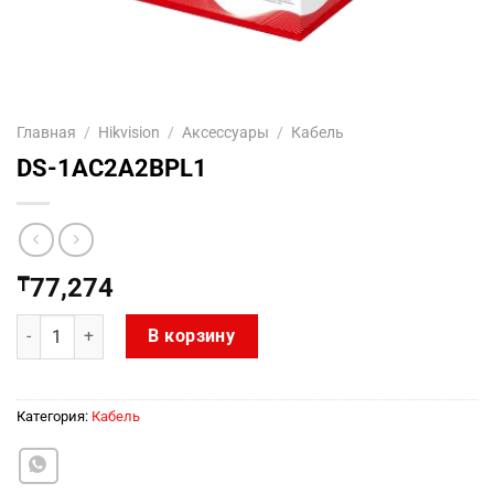
Главная
/
Hikvision
/
Аксесcуары
/
Кабель
DS-1AC2A2BPL1
₸
77,274
Количество товара DS-1AC2A2BPL1
В корзину
Категория:
Кабель