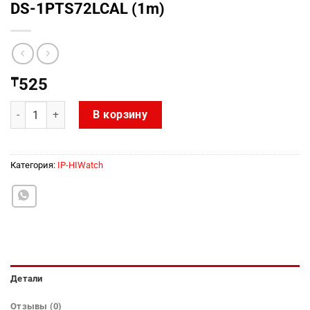
DS-1PTS72LCAL (1m)
₸
525
Количество товара DS-1PTS72LCAL (1m)
В корзину
Категория:
IP-HIWatch
Детали
Отзывы (0)