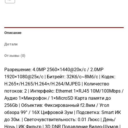
Описание
Детали
Отзывы (0)
Разрешение: 4.0MP 2560×1440@20к/с / 2.0MP
1920×1080@25к/с | Битрейт: 32Кб/с~8Мб/с | Кодек:
H.265+/H.265/H.264+/H.264/MJPEG | Количество
потоков: 2 | Интерфейс: Ethernet 1×RJ45 10M/100Mbps /
Аудио 1×Микрофон / 1×MicroSD Карта памяти до
256Gb | Объектив: Фиксированный f2.8мм / Угол
обзора 99° / 16X Цифровой Зум | Подсветка: Smart ИК
до 30м. | Светочувствительность: 0.01 Люкс | День/
Ночь | ИК Фильтр | 3D DNR Подавление Видео-Шумов |