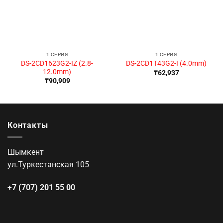
1 СЕРИЯ
1 СЕРИЯ
DS-2CD1623G2-IZ (2.8-
DS-2CD1T43G2-I (4.0mm)
12.0mm)
₸
62,937
₸
90,909
Контакты
Шымкент
ул.Туркестанская 105
+7 (707) 201 55 00