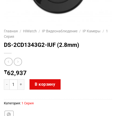
Главная
/
HiWatch
/
IP Видеонаблюдение
/
IP Камеры
/
1
Серия
DS-2CD1343G2-IUF (2.8mm)
₸
62,937
Количество товара DS-2CD1343G2-IUF (2.8mm)
В корзину
Категория:
1 Серия