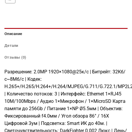
Описание
Детали
Отзывы (0)
Разрешение: 2.0МР 1920×1080@25к/с | Битрейт: 32Кб/
с~8Мб/с | Кодек:
H.265+/H.265/H.264+/H.264/MJPEG/G.711/G.722.1/MP2L
| Количество потоков: 3 | Интерфейс: Ethernet 1×RJ45
10M/100Mbps / Аудио 1×Микрофон / 1×MicroSD Карта
памяти до 256Gb / Питание 1×NP Ø5.5мм | Объектив:
Фиксированный f4.0мм / Угол обзора 86° / 16X
Цифровой Зум | Подсветка: Smart ИК до 40м. |
Светочувствительность: DarkFighter 0.002 Люкс | День/