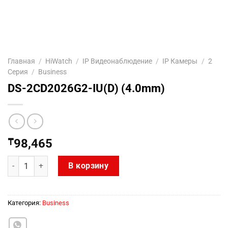
Главная
/
HiWatch
/
IP Видеонаблюдение
/
IP Камеры
/
2
Серия
/
Business
DS-2CD2026G2-IU(D) (4.0mm)
₸
98,465
Количество товара DS-2CD2026G2-IU(D) (4.0mm)
В корзину
Категория:
Business