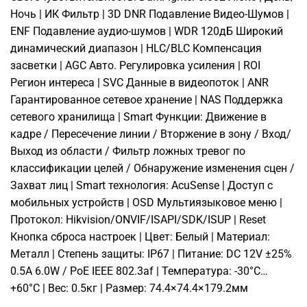
Ночь | ИК Фильтр | 3D DNR Подавление Видео-Шумов |
ENF Подавление аудио-шумов | WDR 120дБ Широкий
динамический диапазон | HLC/BLC Компенсация
засветки | AGC Авто. Регулировка усиления | ROI
Регион интереса | SVC Данные в видеопоток | ANR
Гарантированное сетевое хранение | NAS Поддержка
сетевого хранилища | Smart Функции: Движение в
кадре / Пересечение линии / Вторжение в зону / Вход/
Выход из области / Фильтр ложных тревог по
классификации целей / Обнаружение изменения сцен /
Захват лиц | Smart технология: AcuSense | Доступ с
мобильных устройств | OSD Мультиязыковое меню |
Протокол: Hikvision/ONVIF/ISAPI/SDK/ISUP | Reset
Кнопка сброса настроек | Цвет: Белый | Материал:
Металл | Степень защиты: IP67 | Питание: DC 12V ±25%
0.5A 6.0W / PoE IEEE 802.3af | Температура: -30°C…
+60°C | Вес: 0.5кг | Размер: 74.4×74.4×179.2мм