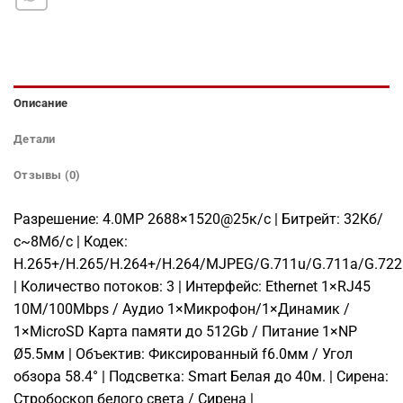
Описание
Детали
Отзывы (0)
Разрешение: 4.0MP 2688×1520@25к/с | Битрейт: 32Кб/
с~8Мб/с | Кодек:
H.265+/H.265/H.264+/H.264/MJPEG/G.711u/G.711a/G.72
| Количество потоков: 3 | Интерфейс: Ethernet 1×RJ45
10M/100Mbps / Аудио 1×Микрофон/1×Динамик /
1×MicroSD Карта памяти до 512Gb / Питание 1×NP
Ø5.5мм | Объектив: Фиксированный f6.0мм / Угол
обзора 58.4° | Подсветка: Smart Белая до 40м. | Сирена:
Стробоскоп белого света / Сирена |