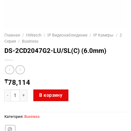
Главная
/
HiWatch
/
IP Видеонаблюдение
/
IP Камеры
/
2
Серия
/
Business
DS-2CD2047G2-LU/SL(C) (6.0mm)
₸
78,114
Количество товара DS-2CD2047G2-LU/SL(C) (6.0mm)
В корзину
Категория:
Business