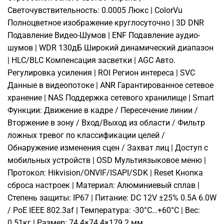
Светочувствительность: 0.0005 Люкс | ColorVu
Полноцветное изображение круглосуточно | 3D DNR
Подавление Видео-Шумов | ENF Подавление аудио-
шумов | WDR 130дБ Широкий динамический диапазон
| HLC/BLC Компенсация засветки | AGC Авто.
Регулировка усиления | ROI Регион интереса | SVC
Данные в видеопотоке | ANR Гарантированное сетевое
хранение | NAS Поддержка сетевого хранилище | Smart
Функции: Движение в кадре / Пересечение линии /
Вторжение в зону / Вход/Выход из области / Фильтр
ложных тревог по классификации целей /
Обнаружение изменения сцен / Захват лиц | Доступ с
мобильных устройств | OSD Мультиязыковое меню |
Протокол: Hikvision/ONVIF/ISAPI/SDK | Reset Кнопка
сброса настроек | Материал: Алюминиевый сплав |
Степень защиты: IP67 | Питание: DC 12V ±25% 0.5A 6.0W
/ PoE IEEE 802.3af | Температура: -30°C…+60°C | Вес:
0.51кг | Размер: 74.4×74.4×179.2 мм