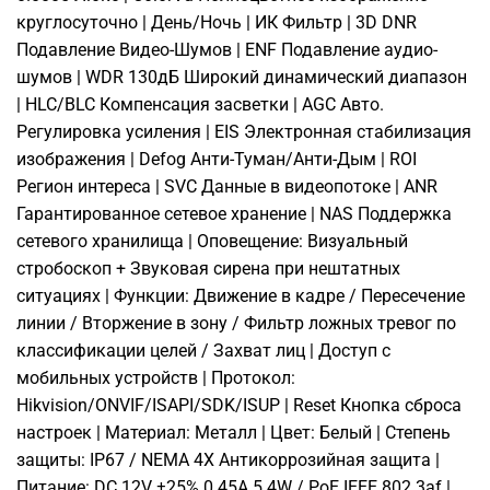
круглосуточно | День/Ночь | ИК Фильтр | 3D DNR
Подавление Видео-Шумов | ENF Подавление аудио-
шумов | WDR 130дБ Широкий динамический диапазон
| HLC/BLC Компенсация засветки | AGC Авто.
Регулировка усиления | EIS Электронная стабилизация
изображения | Defog Анти-Туман/Анти-Дым | ROI
Регион интереса | SVC Данные в видеопотоке | ANR
Гарантированное сетевое хранение | NAS Поддержка
сетевого хранилища | Оповещение: Визуальный
стробоскоп + Звуковая сирена при нештатных
ситуациях | Функции: Движение в кадре / Пересечение
линии / Вторжение в зону / Фильтр ложных тревог по
классификации целей / Захват лиц | Доступ с
мобильных устройств | Протокол:
Hikvision/ONVIF/ISAPI/SDK/ISUP | Reset Кнопка сброса
настроек | Материал: Металл | Цвет: Белый | Степень
защиты: IP67 / NEMA 4X Антикоррозийная защита |
Питание: DC 12V ±25% 0.45A 5.4W / PoE IEEE 802.3af |