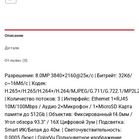
Описание
Детали
Отзывы (0)
Разрешение: 8.0MP 3840×2160@25к/с | Битрейт: 32Кб/
с~16Мб/с | Кодек:
H.265+/H.265/H.264+/H.264/MJPEG/G.711/G.722.1/MP2L
| Количество потоков: 3 | Интерфейс: Ethernet 1×RJ45
10M/100Mbps / Аудио 2×Микрофон / 1×MicroSD Карта
памяти до 512Gb | Объектив: Фиксированный f4.0мм /
Угол обзора 93.3° / 16X Цифровой Зум | Подсветка:
Smart ИК/Белая до 40м. | Светочувствительность:
0.0005 Люкс | ColorVu Полноцветное изображение