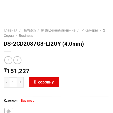
Главная
/
HiWatch
/
IP Видеонаблюдение
/
IP Камеры
/
2
Серия
/
Business
DS-2CD2087G3-LI2UY (4.0mm)
₸
151,227
Количество товара DS-2CD2087G3-LI2UY (4.0mm)
В корзину
Категория:
Business