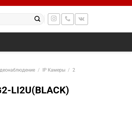
идеонаблюдение
/
IP Камеры
/
2
2-LI2U(BLACK)