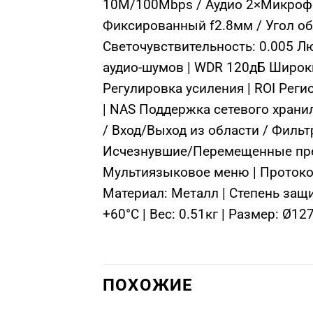
10M/100Mbps / Аудио 2×Микрофон
Фиксированный f2.8мм / Угол обз
Светочувствительность: 0.005 Л
аудио-шумов | WDR 120дБ Широки
Регулировка усиления | ROI Реги
| NAS Поддержка сетевого храни
/ Вход/Выход из области / Филь
Исчезнувшие/Перемещенные предм
Мультиязыковое меню | Протокол:
Материал: Металл | Степень защит
+60°C | Вес: 0.51кг | Размер: Ø1
ПОХОЖИЕ