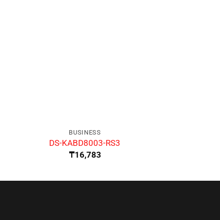
BUSINESS
BUSIN
DS-KABD8003-RS3
DS-KD
₸
16,783
₸
21,