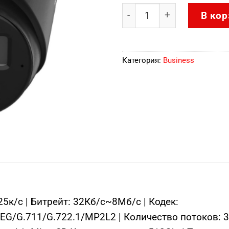
Количество товара DS-2
В кор
Категория:
Business
к/с | Битрейт: 32Кб/с~8Мб/с | Кодек:
G/G.711/G.722.1/MP2L2 | Количество потоков: 3 