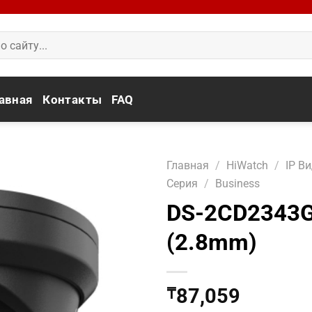
авная
Контакты
FAQ
Главная
/
HiWatch
/
IP В
Серия
/
Business
DS-2CD2343G
(2.8mm)
87,059
₸