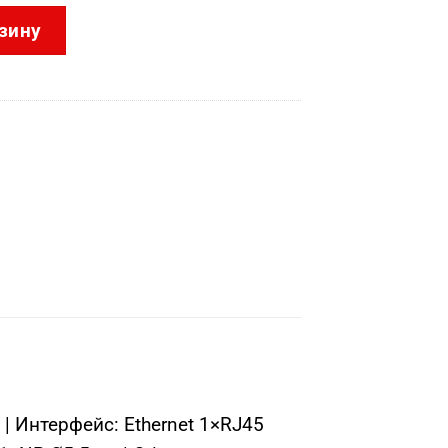
CD2343G2-LI2U(BLACK) (2.8mm)
зину
| Интерфейс: Ethernet 1×RJ45