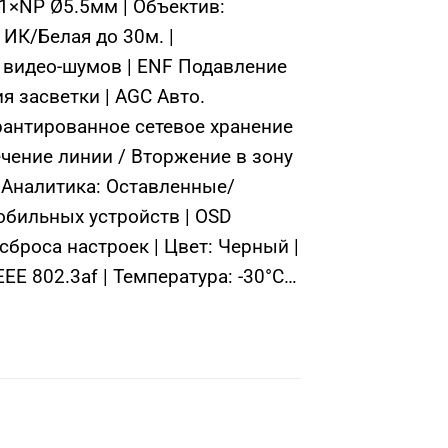
1×NP Ø5.5мм | Объектив:
 ИК/Белая до 30м. |
е видео-шумов | ENF Подавление
 засветки | AGC Авто.
арантированное сетевое хранение
ечение линии / Вторжение в зону
t Аналитика: Оставленные/
обильных устройств | OSD
сброса настроек | Цвет: Черный |
EE 802.3af | Температура: -30°C…