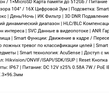
 / 1×MicroSD Карта памяти до 512Gb / Питание 
ора 104° / 16X Цифровой Зум | Подсветка: Smart
юкс | День/Ночь | ИК Фильтр | 3D DNR Подавлени
й динамический диапазон | HLC/BLC Компенсация
он интереса | SVC Данные в видеопотоке | ANR Г
лища | Smart Функции: Движение в кадре / Перес
тр ложных тревог по классификации целей | Smar
еты | Smart технология: AcuSense | Доступ с м
 Hikvision/ONVIF/ISAPI/SDK/ISUP | Reset Кнопка 
ы: IP67 | Питание: DC 12V ±25% 0.58A 7W / PoE IE
27.3×96.3мм