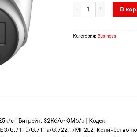
Количество товара DS-2
В кор
Категория:
Business
к/с | Битрейт: 32Кб/с~8Мб/с | Кодек:
G/G.711u/G.711a/G.722.1/MP2L2| Количество пото