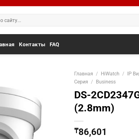
авная
Контакты
FAQ
Главная
/
HiWatch
/
IP В
Серия
/
Business
DS-2CD2347G
(2.8mm)
86,601
₸