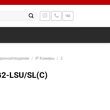
идеонаблюдение
/
IP Камеры
/
2
2-LSU/SL(C)