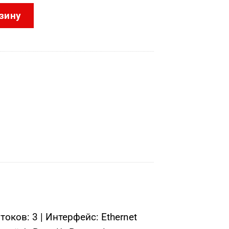
CD2347G2-LSU/SL(C) (2.8mm)
зину
ков: 3 | Интерфейс: Ethernet