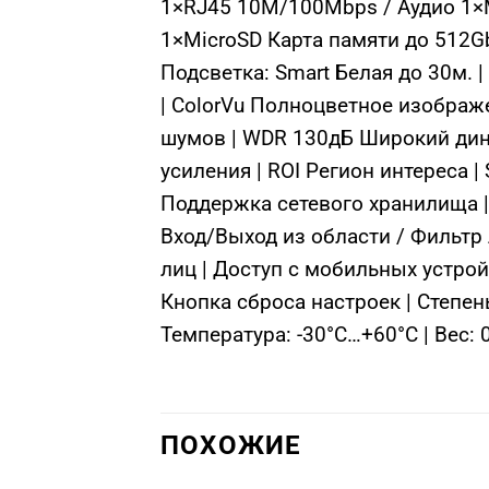
1×RJ45 10M/100Mbps / Аудио 1×
1×MicroSD Карта памяти до 512Gb
Подсветка: Smart Белая до 30м. 
| ColorVu Полноцветное изображ
шумов | WDR 130дБ Широкий дина
усиления | ROI Регион интереса 
Поддержка сетевого хранилища |
Вход/Выход из области / Фильтр
лиц | Доступ с мобильных устрой
Кнопка сброса настроек | Степень
Температура: -30°C…+60°C | Вес: 
ПОХОЖИЕ