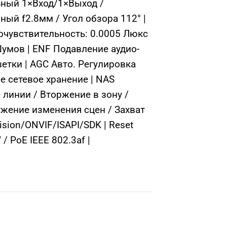
ный 1×Вход/1×Выход /
ый f2.8мм / Угол обзора 112° |
точувствительность: 0.0005 Люкс
умов | ENF Подавление аудио-
тки | AGC Авто. Регулировка
е сетевое хранение | NAS
 линии / Вторжение в зону /
ужение изменения сцен / Захват
sion/ONVIF/ISAPI/SDK | Reset
/ PoE IEEE 802.3af |