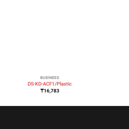
BUSINESS
BUSIN
DS-KD-ACF1/Plastic
DS-KD
₸
16,783
₸
21,