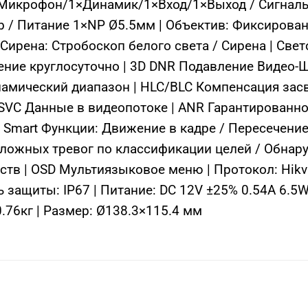
Микрофон/1×Динамик/1×Вход/1×Выход / Сигналь
 / Питание 1×NP Ø5.5мм | Объектив: Фиксированн
| Сирена: Стробоскоп белого света / Сирена | Све
ение круглосуточно | 3D DNR Подавление Видео-Ш
мический диапазон | HLC/BLC Компенсация засве
| SVC Данные в видеопотоке | ANR Гарантированно
 Smart Функции: Движение в кадре / Пересечение
 ложных тревог по классификации целей / Обнар
ств | OSD Мультиязыковое меню | Протокол: Hikvi
 защиты: IP67 | Питание: DC 12V ±25% 0.54A 6.5W 
0.76кг | Размер: Ø138.3×115.4 мм