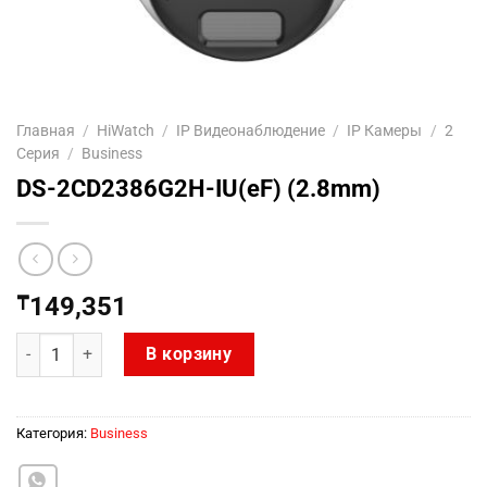
Главная
/
HiWatch
/
IP Видеонаблюдение
/
IP Камеры
/
2
Серия
/
Business
DS-2CD2386G2H-IU(eF) (2.8mm)
₸
149,351
Количество товара DS-2CD2386G2H-IU(eF) (2.8mm)
В корзину
Категория:
Business