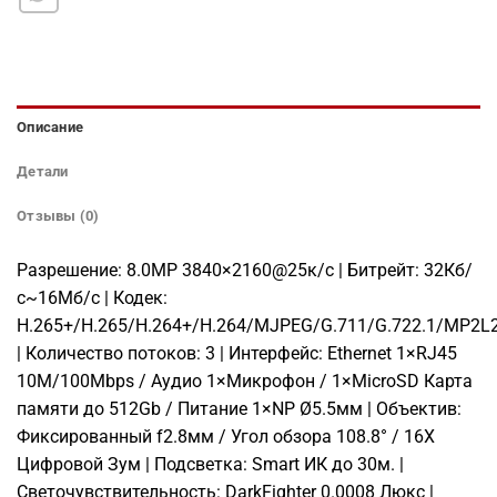
Описание
Детали
Отзывы (0)
Разрешение: 8.0МР 3840×2160@25к/с | Битрейт: 32Кб/
с~16Мб/с | Кодек:
H.265+/H.265/H.264+/H.264/MJPEG/G.711/G.722.1/MP2L
| Количество потоков: 3 | Интерфейс: Ethernet 1×RJ45
10M/100Mbps / Аудио 1×Микрофон / 1×MicroSD Карта
памяти до 512Gb / Питание 1×NP Ø5.5мм | Объектив:
Фиксированный f2.8мм / Угол обзора 108.8° / 16X
Цифровой Зум | Подсветка: Smart ИК до 30м. |
Светочувствительность: DarkFighter 0.0008 Люкс |