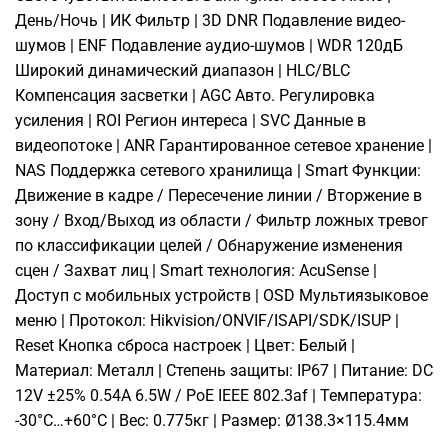
День/Ночь | ИК Фильтр | 3D DNR Подавление видео-
шумов | ENF Подавление аудио-шумов | WDR 120дБ
Широкий динамический диапазон | HLC/BLC
Компенсация засветки | AGC Авто. Регулировка
усиления | ROI Регион интереса | SVC Данные в
видеопотоке | ANR Гарантированное сетевое хранение |
NAS Поддержка сетевого хранилища | Smart Функции:
Движение в кадре / Пересечение линии / Вторжение в
зону / Вход/Выход из области / Фильтр ложных тревог
по классификации целей / Обнаружение изменения
сцен / Захват лиц | Smart технология: AcuSense |
Доступ с мобильных устройств | OSD Мультиязыковое
меню | Протокол: Hikvision/ONVIF/ISAPI/SDK/ISUP |
Reset Кнопка сброса настроек | Цвет: Белый |
Материал: Металл | Степень защиты: IP67 | Питание: DC
12V ±25% 0.54A 6.5W / PoE IEEE 802.3af | Температура:
-30°C…+60°C | Вес: 0.775кг | Размер: Ø138.3×115.4мм