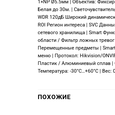
1×NP Ø5.5мм | Объектив: Фиксиро
Белая до 30м. | Светочувствител
WDR 120дБ Широкий динамический
ROI Регион интереса | SVC Данн
сетевого хранилища | Smart Функ
области / Фильтр ложных тревог
Перемещенные предметы | Smart 
меню | Протокол: Hikvision/ONVIF
Пластик / Алюминиевый сплав | С
Температура: -30°C…+60°C | Вес: 
ПОХОЖИЕ