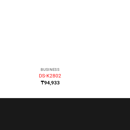
BUSINESS
BUSIN
DS-K2802
DS-K
₸
94,933
₸
35,