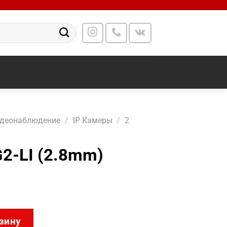
идеонаблюдение
/
IP Камеры
/
2
2-LI (2.8mm)
CD2543G2-LI (2.8mm)
зину