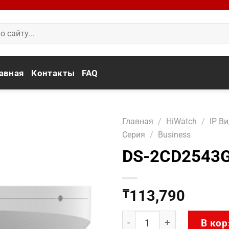
авная
Контакты
FAQ
Главная
/
HiWatch
/
IP В
Серия
/
Business
DS-2CD2543G
113,790
₸
Количество товара DS-2
В кор