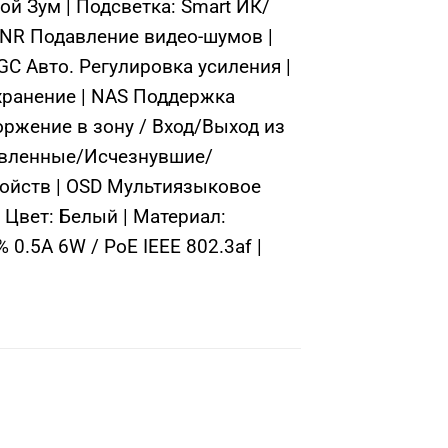
й Зум | Подсветка: Smart ИК/
 DNR Подавление видео-шумов |
C Авто. Регулировка усиления |
 хранение | NAS Поддержка
оржение в зону / Вход/Выход из
тавленные/Исчезнувшие/
ройств | OSD Мультиязыковое
| Цвет: Белый | Материал:
0.5A 6W / PoE IEEE 802.3af |