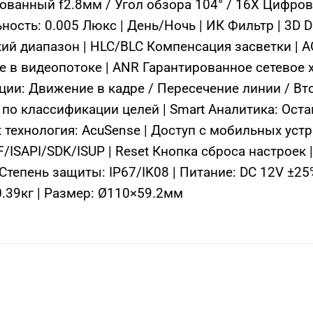
ванный f2.8мм / Угол обзора 104° / 16X Цифрово
ьность: 0.005 Люкс | День/Ночь | ИК Фильтр | 3D
 диапазон | HLC/BLC Компенсация засветки | AG
ые в видеопотоке | ANR Гарантированное сетевое
ции: Движение в кадре / Пересечение линии / Вт
 по классификации целей | Smart Аналитика: Ос
технология: AcuSense | Доступ с мобильных уст
/ISAPI/SDK/ISUP | Reset Кнопка сброса настроек 
тепень защиты: IP67/IK08 | Питание: DC 12V ±25% 
0.39кг | Размер: Ø110×59.2мм