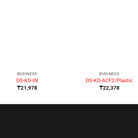
BUSINESS
BUSINESS
DS-KD-IN
DS-KD-ACF2/Plastic
₸
21,978
₸
22,378