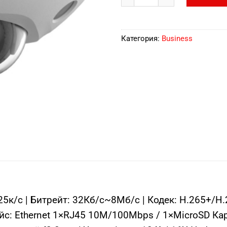
Категория:
Business
к/с | Битрейт: 32Кб/с~8Мб/с | Кодек: H.265+/H
йс: Ethernet 1×RJ45 10M/100Mbps / 1×MicroSD Ка