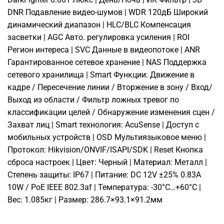
DNR Подавление видео-шумов | WDR 120дБ Широкий
динамический диапазон | HLC/BLC Компенсация
засветки | AGC Авто. регулировка усиления | ROI
Регион интереса | SVC Данные в видеопотоке | ANR
Гарантированное сетевое хранение | NAS Поддержка
сетевого хранилища | Smart Функции: Движение в
кадре / Пересечение линии / Вторжение в зону / Вход/
Выход из области / Фильтр ложных тревог по
классификации целей / Обнаружение изменения сцен /
Захват лиц | Smart технология: AcuSense | Доступ с
мобильных устройств | OSD Мультиязыковое меню |
Протокол: Hikvision/ONVIF/ISAPI/SDK | Reset Кнопка
сброса настроек | Цвет: Черный | Материал: Металл |
Степень защиты: IP67 | Питание: DC 12V ±25% 0.83A
10W / PoE IEEE 802.3af | Температура: -30°C…+60°C |
Вес: 1.085кг | Размер: 286.7×93.1×91.2мм