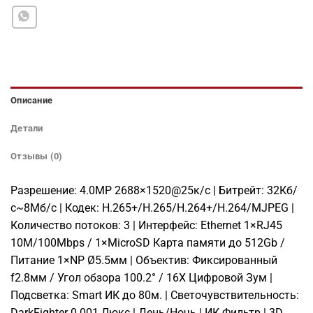
Описание
Детали
Отзывы (0)
Разрешение: 4.0MP 2688×1520@25к/с | Битрейт: 32Кб/
с~8Мб/с | Кодек: H.265+/H.265/H.264+/H.264/MJPEG |
Количество потоков: 3 | Интерфейс: Ethernet 1×RJ45
10M/100Mbps / 1×MicroSD Карта памяти до 512Gb /
Питание 1×NP Ø5.5мм | Объектив: Фиксированный
f2.8мм / Угол обзора 100.2° / 16X Цифровой Зум |
Подсветка: Smart ИК до 80м. | Светочувствительность:
DarkFighter 0.001 Люкс | День/Ночь | ИК Фильтр | 3D