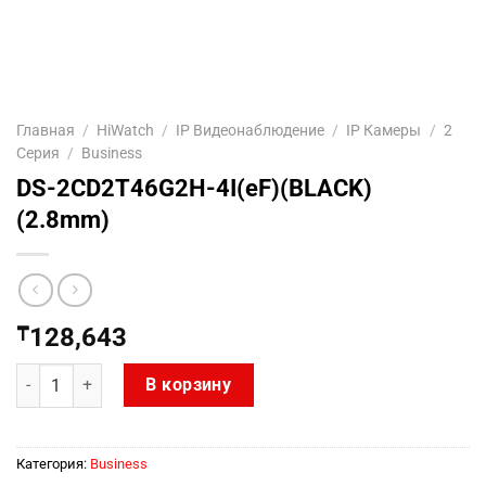
Главная
/
HiWatch
/
IP Видеонаблюдение
/
IP Камеры
/
2
Серия
/
Business
DS-2CD2T46G2H-4I(eF)(BLACK)
(2.8mm)
₸
128,643
Количество товара DS-2CD2T46G2H-4I(eF)(BLACK) (2.8mm)
В корзину
Категория:
Business