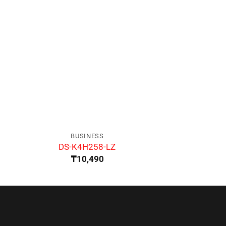
BUSINESS
BUSIN
DS-K4H258-LZ
DS-K1
₸
10,490
₸
42,