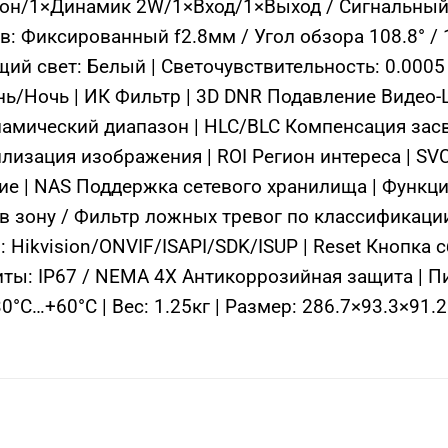
н/1×Динамик 2W/1×Вход/1×Выход / Сигнальный 
в: Фиксированный f2.8мм / Угол обзора 108.8° /
ий свет: Белый | Светочувствительность: 0.0005
нь/Ночь | ИК Фильтр | 3D DNR Подавление Видео-
мический диапазон | HLC/BLC Компенсация засве
илизация изображения | ROI Регион интереса | S
ие | NAS Поддержка сетевого хранилища | Функци
 зону / Фильтр ложных тревог по классификации 
 Hikvision/ONVIF/ISAPI/SDK/ISUP | Reset Кнопка с
иты: IP67 / NEMA 4X Антикоррозийная защита | П
-30°C…+60°C | Вес: 1.25кг | Размер: 286.7×93.3×91.