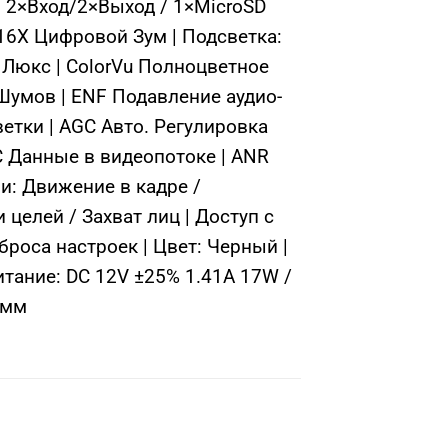
2×Вход/2×Выход / 1×MicroSD
 16X Цифровой Зум | Подсветка:
 Люкс | ColorVu Полноцветное
Шумов | ENF Подавление аудио-
тки | AGC Авто. Регулировка
VC Данные в видеопотоке | ANR
и: Движение в кадре /
целей / Захват лиц | Доступ с
броса настроек | Цвет: Черный |
итание: DC 12V ±25% 1.41A 17W /
2мм