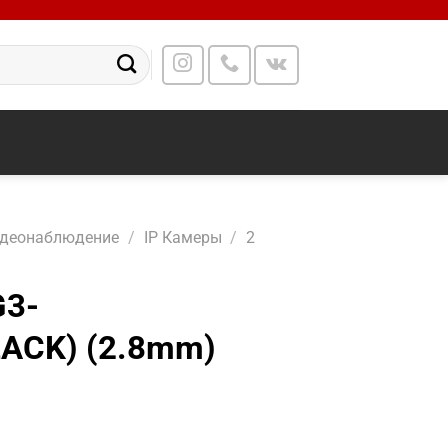
идеонаблюдение
/
IP Камеры
/
2
G3-
LACK) (2.8mm)