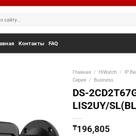
авная
Контакты
FAQ
Главная
/
HiWatch
/
IP В
Серия
/
Business
DS-2CD2T67
LIS2UY/SL(B
196,805
₸