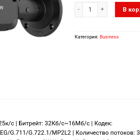
Количество товара DS-2
В кор
Категория:
Business
к/с | Битрейт: 32Кб/с~16Мб/с | Кодек:
G/G.711/G.722.1/MP2L2 | Количество потоков: 3 