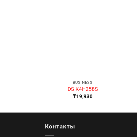
BUSINESS
DS-K4H258S
₸
19,930
Контакты