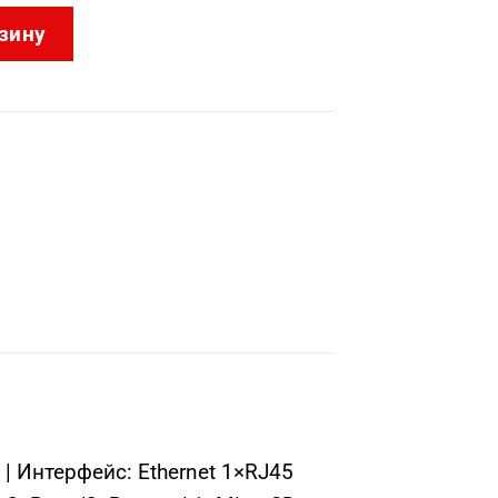
CD2T67G3-LIS2UY/SL(BLACK) (2.8mm)
зину
| Интерфейс: Ethernet 1×RJ45