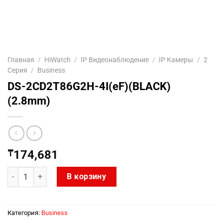
Главная
/
HiWatch
/
IP Видеонаблюдение
/
IP Камеры
/
2
Серия
/
Business
DS-2CD2T86G2H-4I(eF)(BLACK)
(2.8mm)
₸
174,681
Количество товара DS-2CD2T86G2H-4I(eF)(BLACK) (2.8mm)
В корзину
Категория:
Business