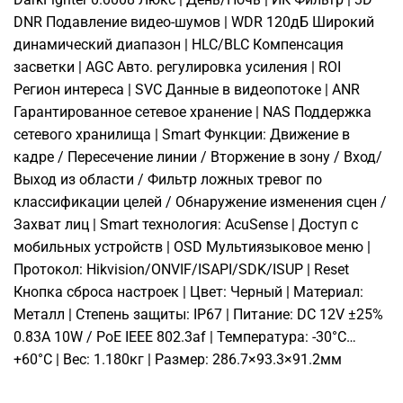
DNR Подавление видео-шумов | WDR 120дБ Широкий
динамический диапазон | HLC/BLC Компенсация
засветки | AGC Авто. регулировка усиления | ROI
Регион интереса | SVC Данные в видеопотоке | ANR
Гарантированное сетевое хранение | NAS Поддержка
сетевого хранилища | Smart Функции: Движение в
кадре / Пересечение линии / Вторжение в зону / Вход/
Выход из области / Фильтр ложных тревог по
классификации целей / Обнаружение изменения сцен /
Захват лиц | Smart технология: AcuSense | Доступ с
мобильных устройств | OSD Мультиязыковое меню |
Протокол: Hikvision/ONVIF/ISAPI/SDK/ISUP | Reset
Кнопка сброса настроек | Цвет: Черный | Материал:
Металл | Степень защиты: IP67 | Питание: DC 12V ±25%
0.83A 10W / PoE IEEE 802.3af | Температура: -30°C…
+60°C | Вес: 1.180кг | Размер: 286.7×93.3×91.2мм