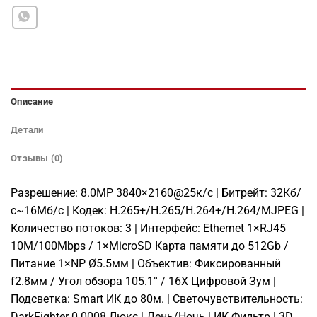
Описание
Детали
Отзывы (0)
Разрешение: 8.0MP 3840×2160@25к/с | Битрейт: 32Кб/
с~16Мб/с | Кодек: H.265+/H.265/H.264+/H.264/MJPEG |
Количество потоков: 3 | Интерфейс: Ethernet 1×RJ45
10M/100Mbps / 1×MicroSD Карта памяти до 512Gb /
Питание 1×NP Ø5.5мм | Объектив: Фиксированный
f2.8мм / Угол обзора 105.1° / 16X Цифровой Зум |
Подсветка: Smart ИК до 80м. | Светочувствительность:
DarkFighter 0.0008 Люкс | День/Ночь | ИК Фильтр | 3D