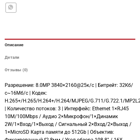
Описание
Детали
Отзывы (0)
Разрешение: 8.0MP 3840×2160@25к/с | Битрейт: 32Кб/
с~16Мб/с | Кодек:
H.265+/H.265/H.264+/H.264/MJPEG/G.711/G.722.1/MP2L
| Количество потоков: 3 | Интерфейс: Ethernet 1×RJ45
10M/100Mbps / Аудио 2×Микрофон/1×Динамик
2W/1×Вход/1×Выход / Сигнальный 2×Вход/2×Выход /
1×MicroSD Карта памяти до 512Gb | Объектив:
Фиксированный f2.8мм / Угол обзора 108.8° / 16X