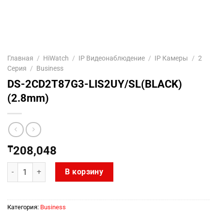
Главная
/
HiWatch
/
IP Видеонаблюдение
/
IP Камеры
/
2
Серия
/
Business
DS-2CD2T87G3-LIS2UY/SL(BLACK)
(2.8mm)
₸
208,048
Количество товара DS-2CD2T87G3-LIS2UY/SL(BLACK) (2.8mm)
В корзину
Категория:
Business