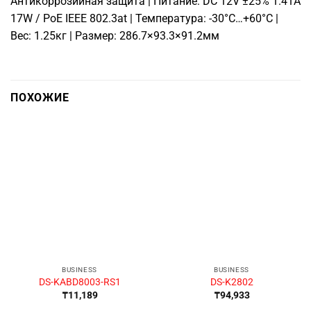
Антикоррозийная защита | Питание: DC 12V ±25% 1.41A
17W / PoE IEEE 802.3at | Температура: -30°C…+60°C |
Вес: 1.25кг | Размер: 286.7×93.3×91.2мм
ПОХОЖИЕ
BUSINESS
BUSINESS
DS-KABD8003-RS1
DS-K2802
₸
11,189
₸
94,933