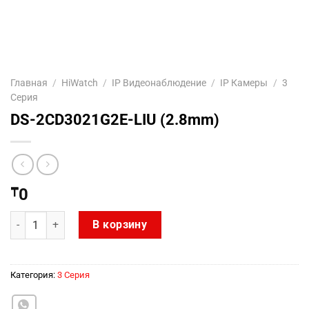
Главная
/
HiWatch
/
IP Видеонаблюдение
/
IP Камеры
/
3
Серия
DS-2CD3021G2E-LIU (2.8mm)
₸
0
Количество товара DS-2CD3021G2E-LIU (2.8mm)
В корзину
Категория:
3 Серия