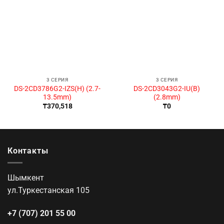
3 СЕРИЯ
3 СЕРИЯ
DS-2CD3786G2-IZS(H) (2.7-
DS-2CD3043G2-IU(B)
13.5mm)
(2.8mm)
₸
370,518
₸
0
Контакты
Шымкент
ул.Туркестанская 105
+7 (707) 201 55 00