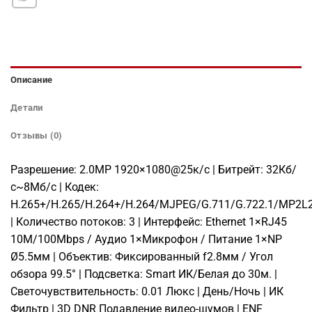
Описание
Детали
Отзывы (0)
Разрешение: 2.0МР 1920×1080@25к/с | Битрейт: 32Кб/
с~8Мб/с | Кодек:
H.265+/H.265/H.264+/H.264/MJPEG/G.711/G.722.1/MP2L
| Количество потоков: 3 | Интерфейс: Ethernet 1×RJ45
10M/100Mbps / Аудио 1×Микрофон / Питание 1×NP
Ø5.5мм | Объектив: Фиксированный f2.8мм / Угол
обзора 99.5° | Подсветка: Smart ИК/Белая до 30м. |
Светочувствительность: 0.01 Люкс | День/Ночь | ИК
Фильтр | 3D DNR Подавление видео-шумов | ENF