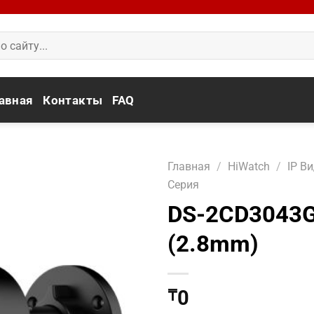
авная
Контакты
FAQ
Главная
/
HiWatch
/
IP В
Серия
DS-2CD3043G
(2.8mm)
0
₸