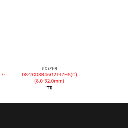
3 СЕРИЯ
3 СЕ
.7-
DS-2CD3B46G2T-IZHS(C)
DS-2CD3121G2
(8.0-32.0mm)
₸
₸
0