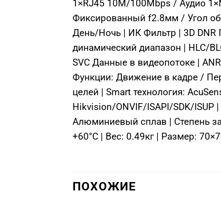
1×RJ45 10M/100Mbps / Аудио 1×М
Фиксированный f2.8мм / Угол обз
День/Ночь | ИК Фильтр | 3D DNR
динамический диапазон | HLC/BLC
SVC Данные в видеопотоке | ANR
Функции: Движение в кадре / Пе
целей | Smart технология: AcuSe
Hikvision/ONVIF/ISAPI/SDK/ISUP |
Алюминиевый сплав | Степень защ
+60°C | Вес: 0.49кг | Размер: 70
ПОХОЖИЕ