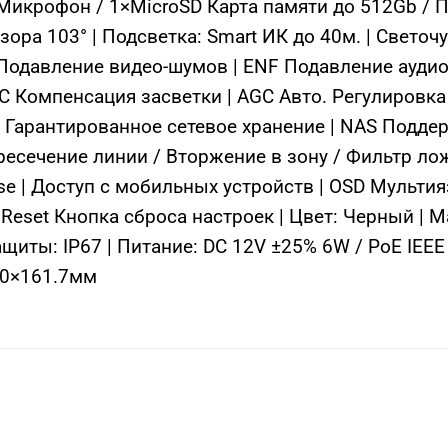
икрофон / 1×MicroSD Карта памяти до 512Gb / П
ора 103° | Подсветка: Smart ИК до 40м. | Светочу
 Подавление видео-шумов | ENF Подавление ауд
 Компенсация засветки | AGC Авто. Регулировка у
 Гарантированное сетевое хранение | NAS Поддер
ресечение линии / Вторжение в зону / Фильтр л
nse | Доступ с мобильных устройств | OSD Мульти
 Reset Кнопка сброса настроек | Цвет: Черный | М
иты: IP67 | Питание: DC 12V ±25% 6W / PoE IEEE 
×70×161.7мм