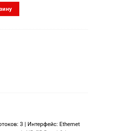
CD3043G2-IU(B)(BLACK) (2.8mm)
зину
оков: 3 | Интерфейс: Ethernet