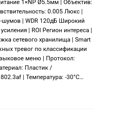
итание 1×NP Ø5.5мм | Объектив:
вствительность: 0.005 Люкс |
ио-шумов | WDR 120дБ Широкий
силения | ROI Регион интереса |
жка сетевого хранилища | Smart
ожных тревог по классификации
языковое меню | Протокол:
атериал: Пластик /
802.3af | Температура: -30°C…