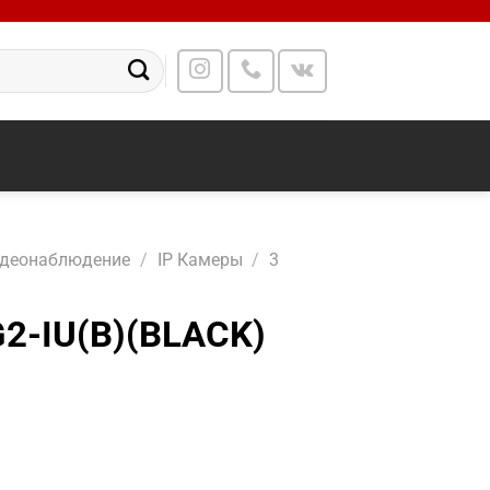
идеонаблюдение
/
IP Камеры
/
3
2-IU(B)(BLACK)