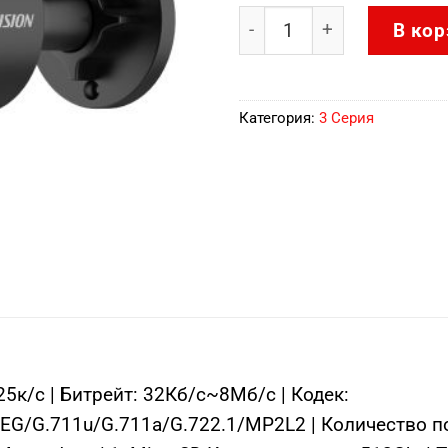
Количество товара DS-2
В кор
Категория:
3 Серия
к/с | Битрейт: 32Кб/с~8Мб/с | Кодек:
G/G.711u/G.711a/G.722.1/MP2L2 | Количество пот