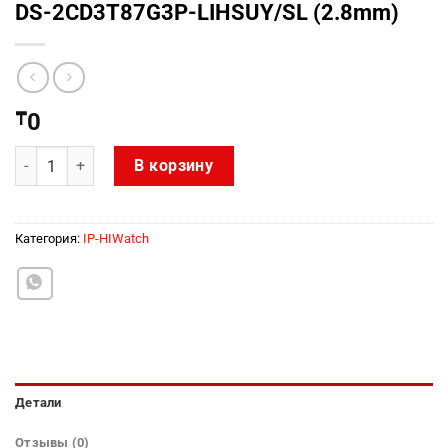
DS-2CD3T87G3P-LIHSUY/SL (2.8mm)
₸
0
Количество товара DS-2CD3T87G3P-LIHSUY/SL (2.8mm)
В корзину
Категория:
IP-HIWatch
Детали
Отзывы (0)