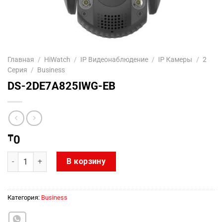
Главная
/
HiWatch
/
IP Видеонаблюдение
/
IP Камеры
/
2
Серия
/
Business
DS-2DE7A825IWG-EB
₸
0
Количество товара DS-2DE7A825IWG-EB
В корзину
Категория:
Business