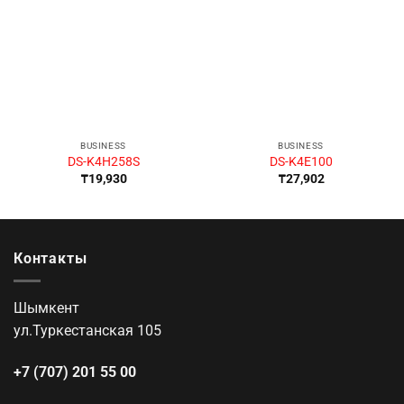
BUSINESS
BUSINESS
DS-K4H258S
DS-K4E100
₸
19,930
₸
27,902
Контакты
Шымкент
ул.Туркестанская 105
+7 (707) 201 55 00