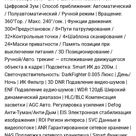
Цифровой Зум | Способ приближения: Автоматический
/ Полуавтоматический / Ручной режим | Вращение:
360°Гор. / Макс. 240°/сек. | Функции движения:
300×Предустановок / 8×Пути патрулирования /
32×Контрольные точки / 4×Шаблона сканирования /
24×Маски приватности / Память позиции при
выключении питания / 3D Позиционирование /
Ручной/Авто. трекинг — отслеживание движущегося
объекта в кадре | Подсветка: Smart ИК до 200м. |
Светочувствительность: DarkFighter 0.005 Люкс | День/
Ночь | ИК Фильтр | 3D DNR Подавление видео-шумов |
ENF Подавление аудио-шумов | WDR 120дБ Широкий
динамический диапазон | HLC/BLC Компенсация
засветки | AGC Авто. Регулировка усиления | Defog
Анти-Туман/Анти-Дым | EIS Электронная стабилизация
изображения | ROI Регион интереса | SVC Данные в
видеопотоке | ANR Гарантированное сетевое хранение |
NAS Поддержка сетевого хранилища | Smart Функции: