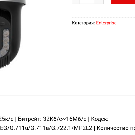
Категория:
Enterprise
к/с | Битрейт: 32Кб/с~16Мб/с | Кодек:
G/G.711u/G.711a/G.722.1/MP2L2 | Количество пот