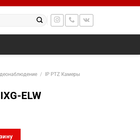
идеонаблюдение
/
IP PTZ Камеры
IXG-ELW
DF8C825IXG-ELW
зину