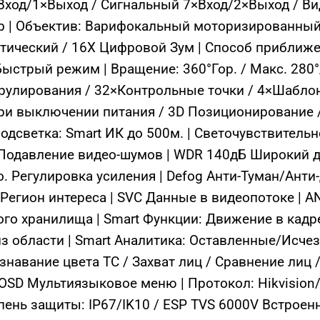
ход/1×Выход / Сигнальный 7×Вход/2×Выход / Ви
Gb | Объектив: Варифокальный моторизированный
Оптический / 16X Цифровой Зум | Способ приближ
ыстрый режим | Вращение: 360°Гор. / Макс. 280°
трулирования / 32×Контрольные точки / 4×Шабло
ри выключении питания / 3D Позиционирование /
дсветка: Smart ИК до 500м. | Светочувствительно
 Подавление видео-шумов | WDR 140дБ Широкий 
. Регулировка усиления | Defog Анти-Туман/Анти
 Регион интереса | SVC Данные в видеопотоке | 
ого хранилища | Smart Функции: Движение в кадре
из области | Smart Аналитика: Оставленные/Исче
навание цвета ТС / Захват лиц / Сравнение лиц / 
 OSD Мультиязыковое меню | Протокол: Hikvision
епень защиты: IP67/IK10 / ESP TVS 6000V Встрое