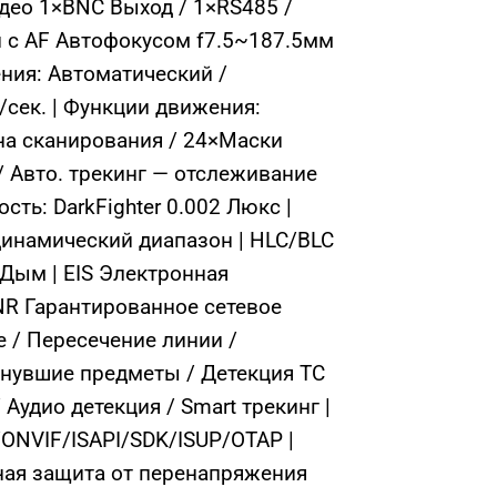
део 1×BNC Выход / 1×RS485 /
 с AF Автофокусом f7.5~187.5мм
ения: Автоматический /
/сек. | Функции движения:
на сканирования / 24×Маски
 Авто. трекинг — отслеживание
сть: DarkFighter 0.002 Люкс |
динамический диапазон | HLC/BLC
-Дым | EIS Электронная
ANR Гарантированное сетевое
 / Пересечение линии /
знувшие предметы / Детекция ТС
Аудио детекция / Smart трекинг |
/ONVIF/ISAPI/SDK/ISUP/OTAP |
нная защита от перенапряжения