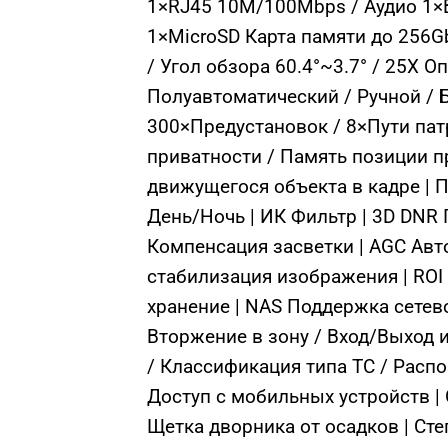
1×RJ45 10M/100Mbps / Аудио 1×В
1×MicroSD Карта памяти до 256
/ Угол обзора 60.4°~3.7° / 25X 
Полуавтоматический / Ручной / Б
300×Предустановок / 8×Пути па
приватности / Память позиции п
движущегося объекта в кадре | По
День/Ночь | ИК Фильтр | 3D DNR
Компенсация засветки | AGC Авто
стабилизация изображения | ROI
хранение | NAS Поддержка сетев
Вторжение в зону / Вход/Выход 
/ Классификация типа ТС / Распоз
Доступ с мобильных устройств |
Щетка дворника от осадков | Ст