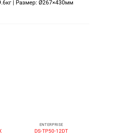
 9.6кг | Размер: Ø267×430мм
ENTERPRISE
ENTERP
X
DS-TP50-12DT
DS-TSC300