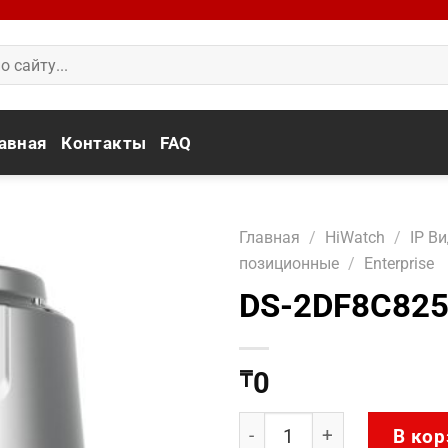
авная
Контакты
FAQ
Главная
/
HiWatch
/
IP В
позиционные
/
Enterprise
DS-2DF8C825
0
₸
Количество товара DS-2
В кор