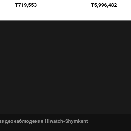
₸
719,553
₸
5,996,482
 видеонаблюдения Hiwatch-Shymkent