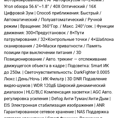
Угол обзора 56.6°~1.8° / 40X Оптический / 16X
Цифровой Зум | Способ приближения: Быстрый /
Автоматический / Полуавтоматический / Ручной
режим | Вращение: 360°Гор. / Макс. 240°/сек. | Функции
движения: 300×Предустановок / 8×Пути
патрулирования / 32×Контрольные точки / 4×Шаблона
сканирования / 24×Маски приватности / Память
позиции при выключении питания / 3D
Позиционирование / Авто. трекинг — отслеживание
движущегося объекта в кадре | Подсветка: Smart ИК
до 250м. | Светочувствительность: DarkFighter 0.0005
Люкс | День/Ночь | ИК Фильтр | 3D DNR Подавление
видео-шумов | WDR 120дБ Широкий динамический
диапазон | HLC/BLC Компенсация засветки | AGC Авто.
регулировка усиления | Defog Анти-Туман/Анти-Дым |
EIS Электронная стабилизация изображения | ANR
Гарантированное сетевое хранение | NAS Поддержка