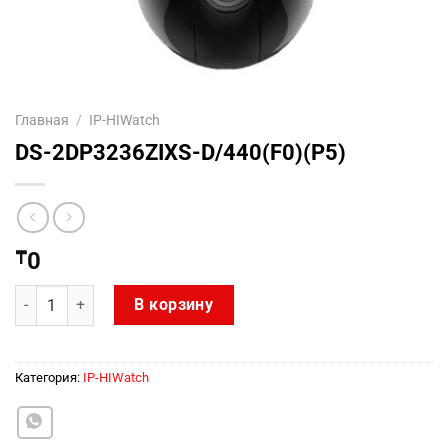
Главная
/
IP-HIWatch
DS-2DP3236ZIXS-D/440(F0)(P5)
₸
0
Количество товара DS-2DP3236ZIXS-D/440(F0)(P5)
В корзину
Категория:
IP-HIWatch