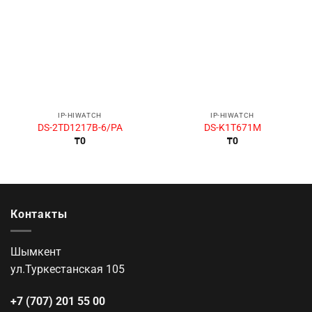
IP-HIWATCH
IP-HIWATCH
DS-2TD1217B-6/PA
DS-K1T671M
₸
0
₸
0
Контакты
Шымкент
ул.Туркестанская 105
+7 (707) 201 55 00