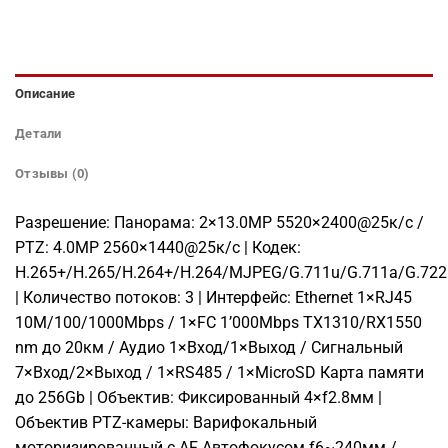
Описание
Детали
Отзывы (0)
Разрешение: Панорама: 2×13.0МР 5520×2400@25к/с /
PTZ: 4.0МР 2560×1440@25к/с | Кодек:
H.265+/H.265/H.264+/H.264/MJPEG/G.711u/G.711a/G.72
| Количество потоков: 3 | Интерфейс: Ethernet 1×RJ45
10M/100/1000Mbps / 1×FC 1’000Mbps TX1310/RX1550
nm до 20км / Аудио 1×Вход/1×Выход / Сигнальный
7×Вход/2×Выход / 1×RS485 / 1×MicroSD Карта памяти
до 256Gb | Объектив: Фиксированный 4×f2.8мм |
Объектив PTZ-камеры: Варифокальный
моторизированный с AF Автофокусом f6~240мм /