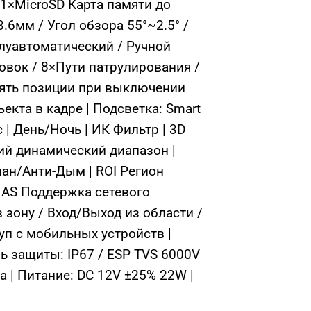
1×MicroSD Карта памяти до
6мм / Угол обзора 55°~2.5° /
луавтоматический / Ручной
овок / 8×Пути патрулирования /
мять позиции при выключении
кта в кадре | Подсветка: Smart
 | День/Ночь | ИК Фильтр | 3D
й динамический диапазон |
ман/Анти-Дым | ROI Регион
 NAS Поддержка сетевого
 зону / Вход/Выход из области /
уп с мобильных устройств |
нь защиты: IP67 / ESP TVS 6000V
 | Питание: DC 12V ±25% 22W |