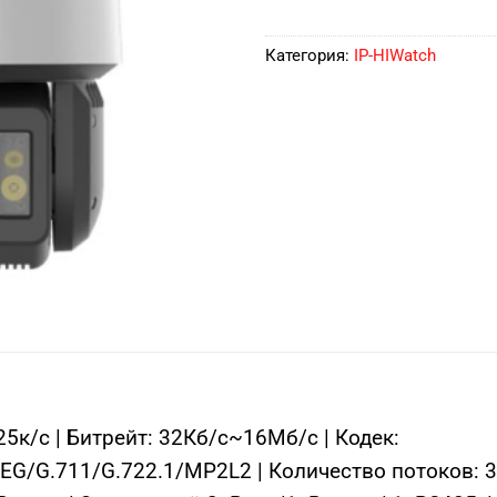
Категория:
IP-HIWatch
к/с | Битрейт: 32Кб/с~16Мб/с | Кодек:
G/G.711/G.722.1/MP2L2 | Количество потоков: 3 