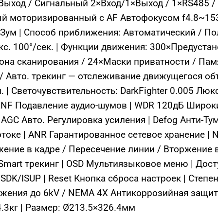
ыход / Сигнальный 2×Вход/1×Выход / 1×RS485 / 
й моторизированный с AF Автофокусом f4.8~153.
Зум | Способ приближения: Автоматический / По
кс. 100°/сек. | Функции движения: 300×Предустан
она сканирования / 24×Маски приватности / Па
 Авто. трекинг — отслеживание движущегося объе
. | Светочувствительность: DarkFighter 0.005 Люкс
ENF Подавление аудио-шумов | WDR 120дБ Широки
AGC Авто. Регулировка усиления | Defog Анти-Ту
отоке | ANR Гарантированное сетевое хранение |
ение в кадре / Пересечение линии / Вторжение в
 Smart трекинг | OSD Мультиязыковое меню | Дост
/SDK/ISUP | Reset Кнопка сброса настроек | Степе
жения до 6kV / NEMA 4X Антикоррозийная защита
4.3кг | Размер: Ø213.5×326.4мм