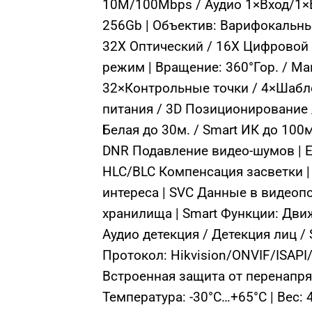
10M/100Mbps / Аудио 1×Вход/1×В
256Gb | Объектив: Варифокальны
32X Оптический / 16X Цифровой 
режим | Вращение: 360°Гор. / Ма
32×Контрольные точки / 4×Шабл
питания / 3D Позиционирование /
Белая до 30м. / Smart ИК до 100м
DNR Подавление видео-шумов | 
HLC/BLC Компенсация засветки | 
интереса | SVC Данные в видеоп
хранилища | Smart Функции: Движ
Аудио детекция / Детекция лиц /
Протокол: Hikvision/ONVIF/ISAPI
Встроенная защита от перенапря
Температура: -30°C…+65°C | Вес: 