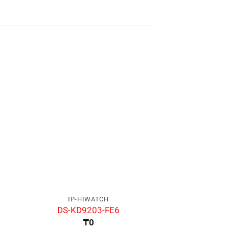
IP-HIWATCH
IP-HIW
DS-KD9203-FE6
DS-2TD26
₸
0
₸