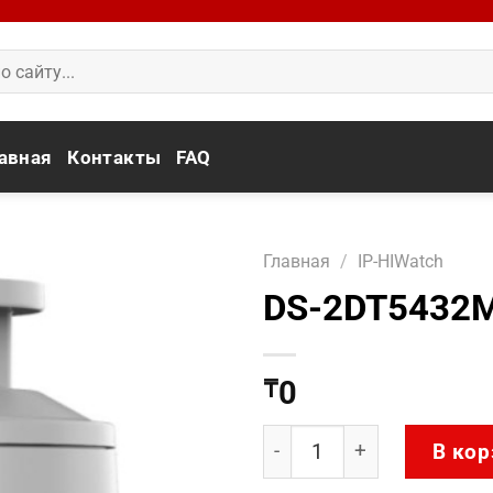
авная
Контакты
FAQ
Главная
/
IP-HIWatch
DS-2DT5432
0
₸
Количество товара DS-
В кор