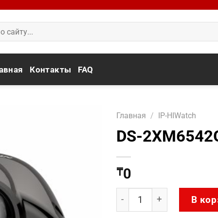
авная
Контакты
FAQ
Главная
/
IP-HIWatch
DS-2XM6542G
0
₸
Количество товара DS-2
В кор