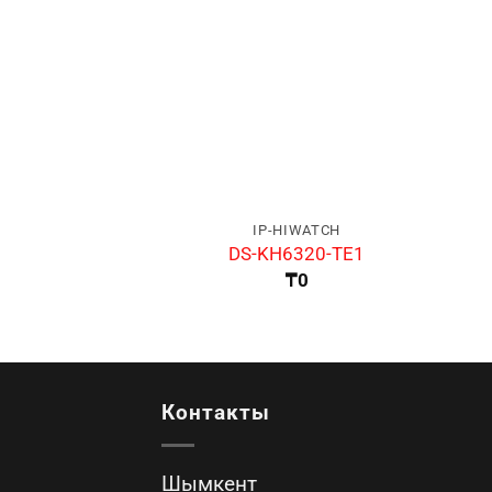
IP-HIWATCH
DS-KH6320-TE1
₸
0
Контакты
Шымкент