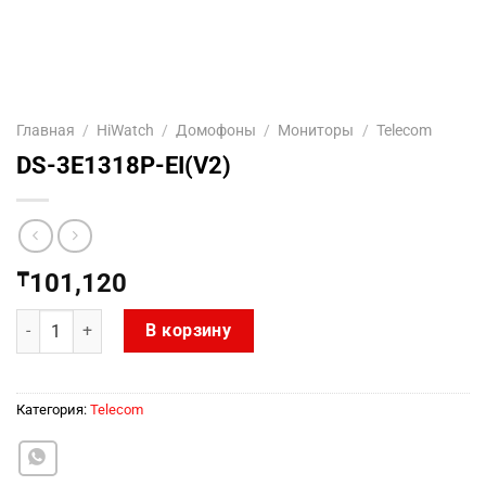
Главная
/
HiWatch
/
Домофоны
/
Мониторы
/
Telecom
DS-3E1318P-EI(V2)
₸
101,120
Количество товара DS-3E1318P-EI(V2)
В корзину
Категория:
Telecom