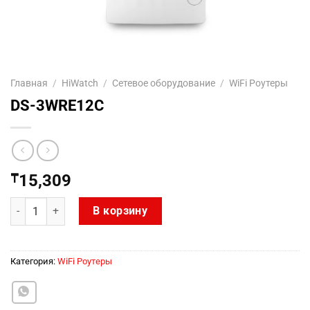
Главная
/
HiWatch
/
Сетевое оборудование
/
WiFi Роутеры
DS-3WRE12C
₸
15,309
Количество товара DS-3WRE12C
В корзину
Категория:
WiFi Роутеры