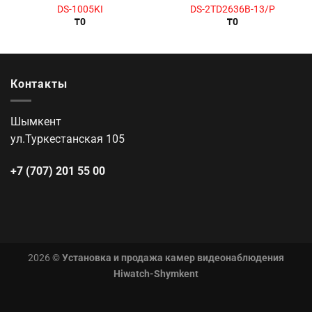
DS-1005KI
DS-2TD2636B-13/P
₸
0
₸
0
Контакты
Шымкент
ул.Туркестанская 105
+7 (707) 201 55 00
2026 ©
Установка и продажа камер видеонаблюдения
Hiwatch-Shymkent