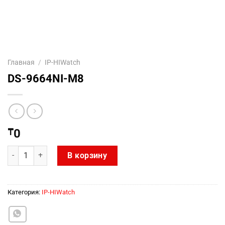
Главная
/
IP-HIWatch
DS-9664NI-M8
₸
0
Количество товара DS-9664NI-M8
В корзину
Категория:
IP-HIWatch