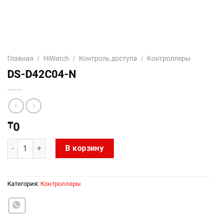
Главная
/
HiWatch
/
Контроль доступа
/
Контроллеры
DS-D42C04-N
₸
0
Количество товара DS-D42C04-N
В корзину
Категория:
Контроллеры