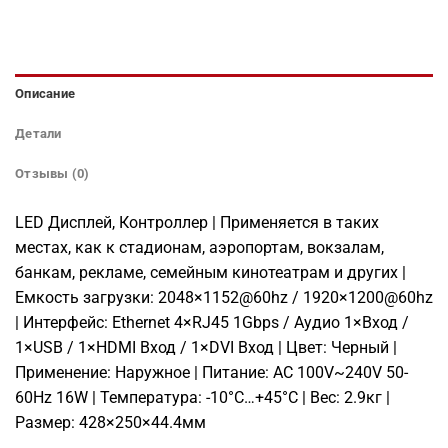
Описание
Детали
Отзывы (0)
LED Дисплей, Контроллер | Применяется в таких
местах, как к стадионам, аэропортам, вокзалам,
банкам, рекламе, семейным кинотеатрам и других |
Емкость загрузки: 2048×1152@60hz / 1920×1200@60hz
| Интерфейс: Ethernet 4×RJ45 1Gbps / Аудио 1×Вход /
1×USB / 1×HDMI Вход / 1×DVI Вход | Цвет: Черный |
Применение: Наружное | Питание: AC 100V~240V 50-
60Hz 16W | Температура: -10°C…+45°C | Вес: 2.9кг |
Размер: 428×250×44.4мм