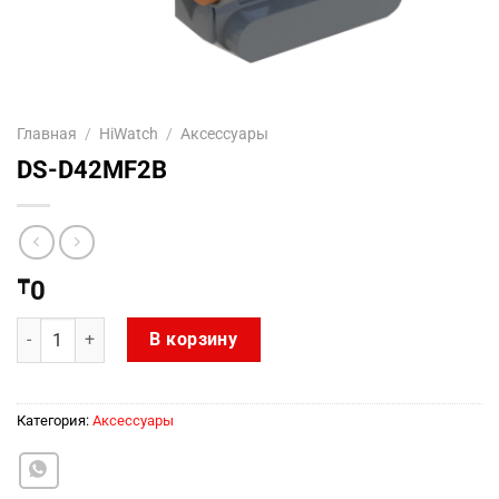
Главная
/
HiWatch
/
Аксессуары
DS-D42MF2B
₸
0
Количество товара DS-D42MF2B
В корзину
Категория:
Аксессуары