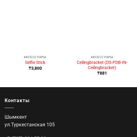
АКСЕССУАРЫ
АКСЕССУАРЫ
Ceilingbracket (DS-PDB-IN-
Selfie Stick
Ceilingbracket)
₸
3,800
₸
881
Контакты
Шымкент
ул.Туркестанская 105