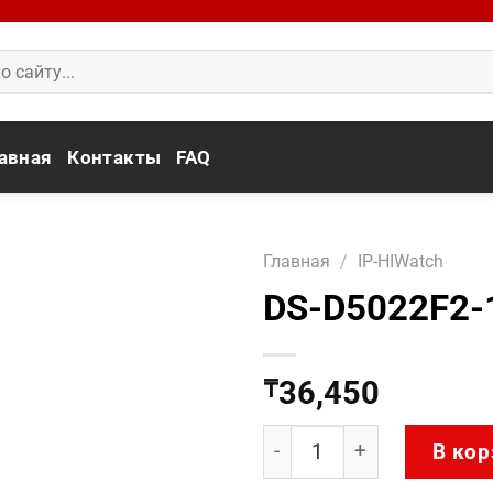
авная
Контакты
FAQ
Главная
/
IP-HIWatch
DS-D5022F2-
36,450
₸
Количество товара DS-D
В кор