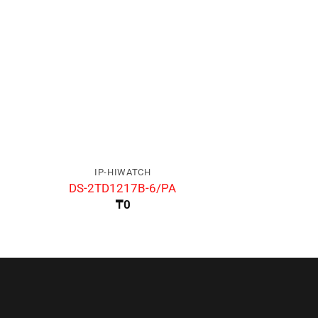
IP-HIWATCH
IP-HIW
DS-2TD1217B-6/PA
DS-K1TA
₸
0
₸