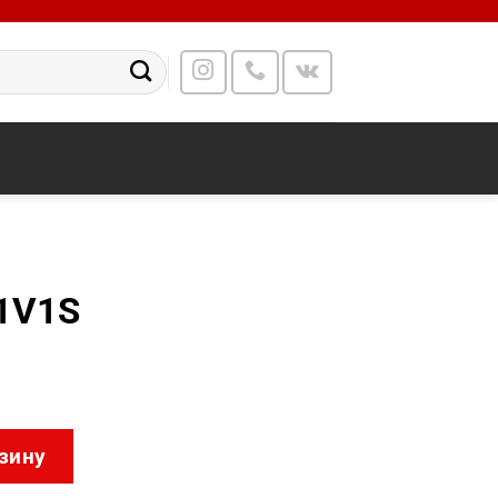
1V1S
5022F2-1V1S
зину