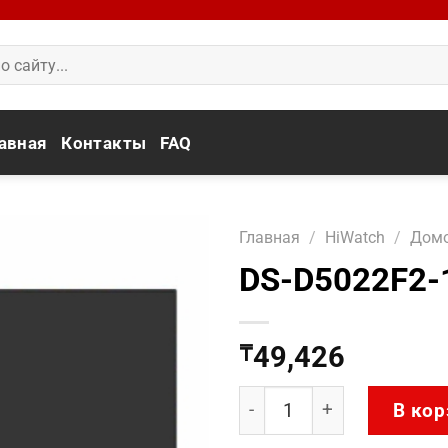
авная
Контакты
FAQ
Главная
/
HiWatch
/
Дом
DS-D5022F2-
49,426
₸
Количество товара DS-D
В кор