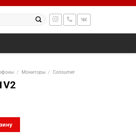
офоны
/
Мониторы
/
Consumer
1V2
5022F2-1V2
зину