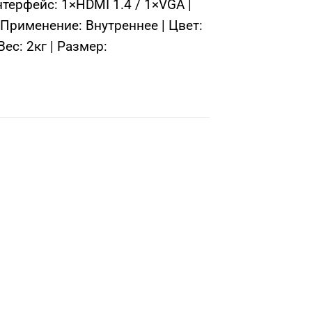
нтерфейс: 1×HDMI 1.4 / 1×VGA |
Применение: Внутреннее | Цвет:
ес: 2кг | Размер: