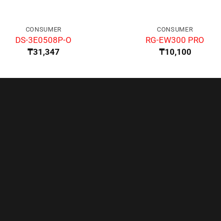
CONSUMER
CONSUMER
DS-3E0508P-O
RG-EW300 PRO
₸
31,347
₸
10,100