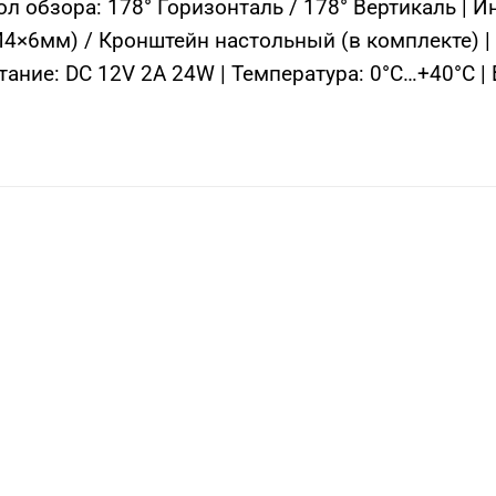
гол обзора: 178° Горизонталь / 178° Вертикаль | И
4×6мм) / Кронштейн настольный (в комплекте) | 
ание: DC 12V 2А 24W | Температура: 0°C…+40°C | В