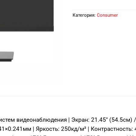
Категория:
Consumer
тем видеонаблюдения | Экран: 21.45″ (54.5см) /
1×0.241мм | Яркость: 250кд/м² | Контрастность: 4