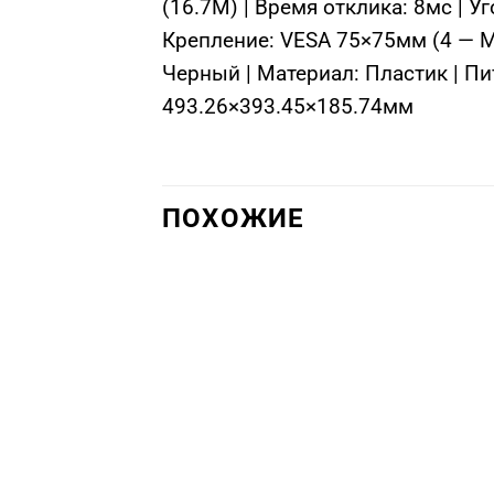
(16.7M) | Время отклика: 8мc | У
Крепление: VESA 75×75мм (4 — M
Черный | Материал: Пластик | Пит
493.26×393.45×185.74мм
ПОХОЖИЕ