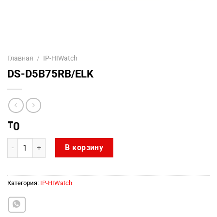
Главная
/
IP-HIWatch
DS-D5B75RB/ELK
₸
0
Количество товара DS-D5B75RB/ELK
В корзину
Категория:
IP-HIWatch