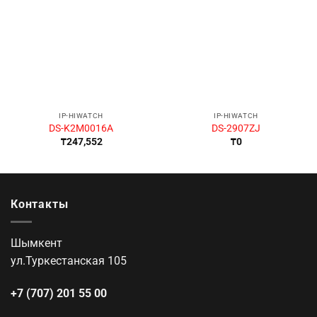
IP-HIWATCH
IP-HIWATCH
DS-K2M0016A
DS-2907ZJ
₸
247,552
₸
0
Контакты
Шымкент
ул.Туркестанская 105
+7 (707) 201 55 00