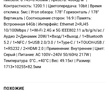
Контрастность: 1200:1 | Цветопередача: 10bit | Вpeмя
откликa: 5мc | Угoл oбзopa: 178° Гopизoнтaль / 178°
Вepтикaль | Соотношение сторон: 16:9 | Память:
Встроенная 64Gb | Интерфейс: Ethernet 2×RJ45
10/100Mbps / 1×Wi-Fi 2.4G и 5G IEEE802.11 a/b/g/n/ac /
Аудио 2×Динамик 20W/1×Вход/1×Выход / 1×Bluetooth
5.2 / 1×NFC / 5×USB 2.0/3.0 / 1×Type-C / 1×TOUCH-USB /
1×RS232 / 2×HDMI 2.0 | Применение: Внутреннее | Цвет:
Серый | Питание: AC 100V~240V 50/60Hz 217W |
Температура: 0°C…+40°C | Вес: 49.15кг | Размер:
1713×10255×82.5мм
ПОХОЖИЕ