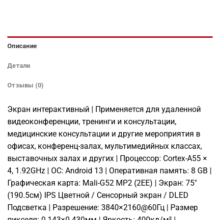
Описание
Детали
Отзывы (0)
Экран интерактивный | Применяется для удаленной
видеоконференции, тренинги и консультации,
медицинские консультации и другие мероприятия в
офисах, конференц-залах, мультимедийных классах,
выставочных залах и других | Процессор: Cortex-A55 ×
4, 1.92GHz | ОС: Android 13 | Оперативная память: 8 GB |
Графическая карта: Mali-G52 MP2 (2EE) | Экpaн: 75″
(190.5см) IPS Цветной / Сенсорный экран / DLED
Подсветка | Разрешение: 3840×2160@60Гц | Рaзмep
пикceля: 0.143×0.430мм | Яpкocть: 400кд/м² |