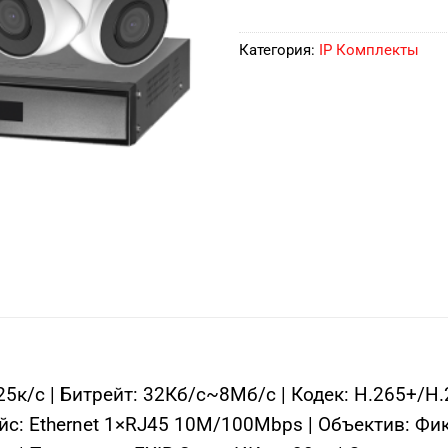
Категория:
IP Комплекты
к/с | Битрейт: 32Кб/с~8Мб/с | Кодек: H.265+/H
йс: Ethernet 1×RJ45 10M/100Mbps | Объектив: Фи