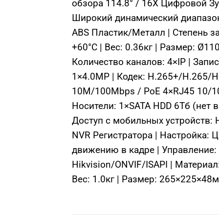
обзора 114.8° / 16X Цифровой Зу
Широкий динамический диапазон |
ABS Пластик/Металл | Степень защ
+60°C | Вес: 0.36кг | Размер: Ø1
Количество каналов: 4×IP | Зап
1×4.0MP | Кодек: H.265+/H.265/H
10M/100Mbps / PoE 4×RJ45 10/100
Носители: 1×SATA HDD 6Тб (нет в
Доступ с мобильных устройств: 
NVR Регистратора | Настройка: 
движению в кадре | Управление: H
Hikvision/ONVIF/ISAPI | Материа
Вес: 1.0кг | Размер: 265×225×48