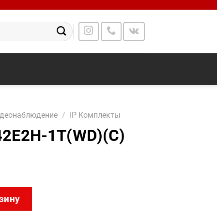
идеонаблюдение
/
IP Комплекты
42E2H-1T(WD)(C)
142I/NK42E2H-1T(WD)(C)
зину