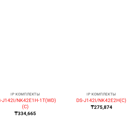
IP КОМПЛЕКТЫ
IP КОМПЛЕКТЫ
-J142I/NK42E1H-1T(WD)
DS-J142I/NK42E2H(C)
(C)
₸
275,874
₸
334,665