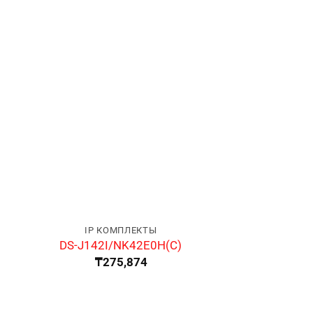
IP КОМПЛЕКТЫ
IP КОМП
DS-J142I/NK4
DS-J142I/NK42E0H(C)
(C
₸
275,874
₸
322