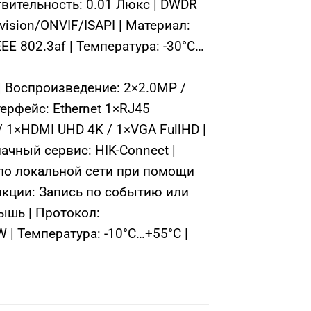
твительность: 0.01 Люкс | DWDR
ision/ONVIF/ISAPI | Материал:
EE 802.3af | Температура: -30°C…
| Воспроизведение: 2×2.0MP /
ерфейс: Ethernet 1×RJ45
 1×HDMI UHD 4K / 1×VGA FullHD |
ачный сервис: HIK-Connect |
 по локальной сети при помощи
нкции: Запись по событию или
Мышь | Протокол:
 | Температура: -10°C…+55°C |