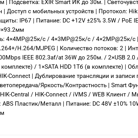
м | Подсветка: EXIR Smart ИК до 30м. | Светочувс
 Доступ с мобильных устройств | Протокол: Hikv
иты: IP67 | Питание: DC +12V ±25% 3.5W / PoE IE
10×93.2мм
ись: 4×4MP@25к/с / 4×3MP@25к/с / 4×2MP@25к/с 
.264+/H.264/MJPEG | Количество потоков: 2 | Инт
Mbps IEEE 802.3af/at 36W до 250м. / 2×USB 2.0 /
 комплекте) / 1×SATA HDD 1Тб (в комплекте) | Обл
HIK-Connect | Дублирование трансляции и записи
Цветопередача/Яркость/Контрастность | Smart Фу
IK-Central / HIK-Connect / iVMS / WEB Клиент / 
л: ABS Пластик/Металл | Питание: DC 48V ±10% 10W
мм