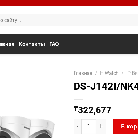
авная
Контакты
FAQ
Главная
/
HiWatch
/
IP В
DS-J142I/NK
322,677
₸
Количество товара DS-J
В кор