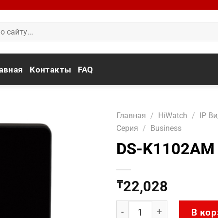
авная
Контакты
FAQ
Главная
/
HiWatch
/
IP В
Серия
/
Business
DS-K1102AM
22,028
₸
Количество товара DS-K
В кор