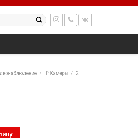
идеонаблюдение
/
IP Камеры
/
2
1102AM
зину