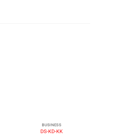
BUSINESS
BUSIN
DS-KD-KK
DS-K4