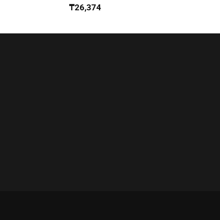
₸
26,374
₸
27,