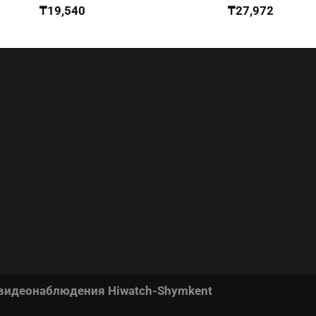
₸
19,540
₸
27,972
 видеонаблюдения Hiwatch-Shymkent