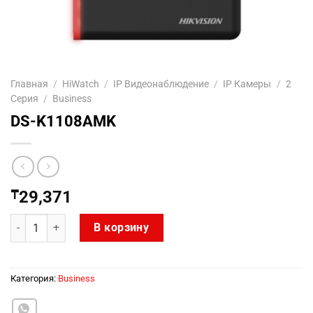
Главная
/
HiWatch
/
IP Видеонаблюдение
/
IP Камеры
/
2
Серия
/
Business
DS-K1108AMK
₸
29,371
Количество товара DS-K1108AMK
В корзину
Категория:
Business