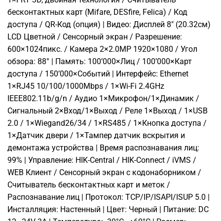
бесконтактных карт (Mifare, DESfire, Felica) / Код
доступа / QR-Код (опция) | Видео: Дисплей 8″ (20.32см)
LCD Цветной / Сенсорный экран / Разрешение:
600×1024пикс. / Камера 2×2.0МР 1920×1080 / Угол
обзора: 88° | Память: 100’000×Лиц / 100’000×Карт
доступа / 150’000×Событий | Интерфейс: Ethernet
1×RJ45 10/100/1000Mbps / 1×Wi-Fi 2.4GHz
IEEE802.11b/g/n / Аудио 1×Микрофон/1×Динамик /
Сигнальный 2×Вход/1×Выход / Реле 1×Выход / 1×USB
2.0 / 1×Wiegand26/34 / 1×RS485 / 1×Кнопка доступа /
1×Датчик двери / 1×Тампер датчик вскрытия и
демонтажа устройства | Время распознавания лиц:
99% | Управление: HIK-Central / HIK-Connect / iVMS /
WEB Клиент / Сенсорный экран с кодонаборником /
Считыватель бесконтактных карт и меток /
Распознавание лиц | Протокол: TCP/IP/ISAPI/ISUP 5.0 |
Инсталляция: Настенный | Цвет: Черный | Питание: DC