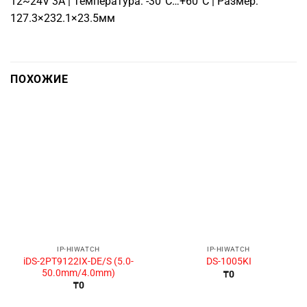
12~24V 3A | Температура: -30°C…+60°C | Размер:
127.3×232.1×23.5мм
ПОХОЖИЕ
IP-HIWATCH
IP-HIWATCH
iDS-2PT9122IX-DE/S (5.0-
DS-1005KI
50.0mm/4.0mm)
₸
0
₸
0