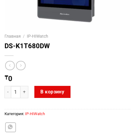
Главная
/
IP-HIWatch
DS-K1T680DW
₸
0
Количество товара DS-K1T680DW
В корзину
Категория:
IP-HIWatch