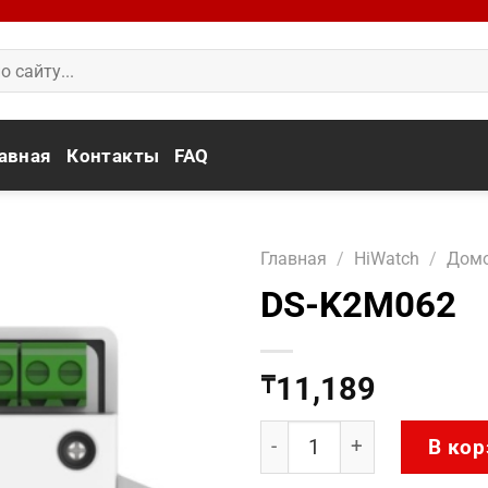
авная
Контакты
FAQ
Главная
/
HiWatch
/
Дом
DS-K2M062
11,189
₸
Количество товара DS-K
В кор