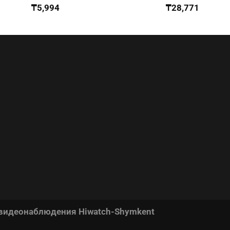
₸
5,994
₸
28,771
 видеонаблюдения Hiwatch-Shymkent