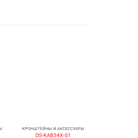
Ы
КРОНШТЕЙНЫ И АКСЕССУАРЫ
КРОНШТЕЙНЫ И
DS-KAB34X-S1
DS-MD