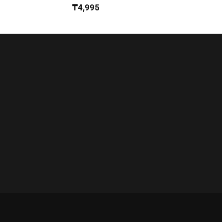
₸
4,995
₸