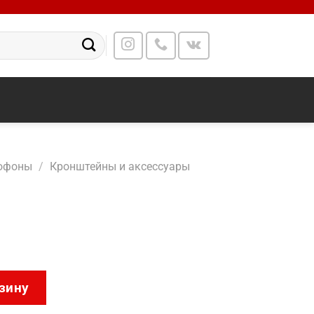
офоны
/
Кронштейны и аксессуары
2M062
зину