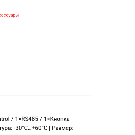
сессуары
trol / 1×RS485 / 1×Кнопка
тура: -30°C…+60°C | Размер: