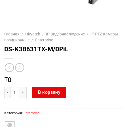
Главная
/
HiWatch
/
IP Видеонаблюдение
/
IP PTZ Камеры
позиционные
/
Enterprise
DS-K3B631TX-M/DPiL
₸
0
Количество товара DS-K3B631TX-M/DPiL
В корзину
Категория:
Enterprise