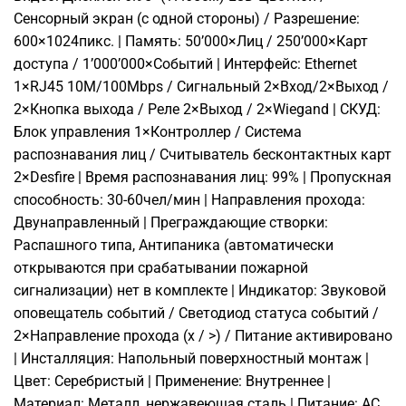
Сенсорный экран (с одной стороны) / Разрешение:
600×1024пикс. | Память: 50’000×Лиц / 250’000×Карт
доступа / 1’000’000×Событий | Интерфейс: Ethernet
1×RJ45 10M/100Mbps / Сигнальный 2×Вход/2×Выход /
2×Кнопка выхода / Реле 2×Выход / 2×Wiegand | СКУД:
Блок управления 1×Контроллер / Система
распознавания лиц / Считыватель бесконтактных карт
2×Desfire | Время распознавания лиц: 99% | Пропускная
способность: 30-60чел/мин | Направления прохода:
Двунаправленный | Преграждающие створки:
Распашного типа, Антипаника (автоматически
открываются при срабатывании пожарной
сигнализации) нет в комплекте | Индикатор: Звуковой
оповещатель событий / Светодиод статуса событий /
2×Направление прохода (х / >) / Питание активировано
| Инсталляция: Напольный поверхностный монтаж |
Цвет: Серебристый | Применение: Внутреннее |
Материал: Металл, нержавеющая сталь | Питание: AC